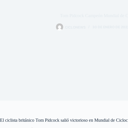
Tom Pidcock Campeón Mundial de Ci
CICLONEWS
30 DE ENERO DE 202
El ciclista británico Tom Pidcock salió victorioso en Mundial de Cicloc