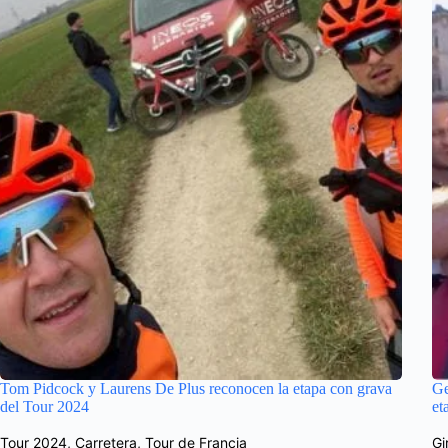
Tom Pidcock y Laurens De Plus reconocen la etapa con grava
Ge
del Tour 2024
et
Tour 2024
,
Carretera
,
Tour de Francia
Gi