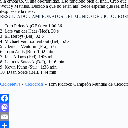
Sin embargo, vi una oportunidad. Eso funcionó bien al final. Creo que 
Wout y Mathieu. Debido a que no están allí, todos esperan que sea más 
después de la meta.
RESULTADO CAMPEONATOS DEL MUNDO DE CICLOCROSS 
1. Tom Pidcock (GBr), en 1:00:36
2. Lars van der Haar (Ned), 30 s
3. Eli Iserbyt (Bel), 32 S
4. Michael Vanthourenhout (Bel), 52 s
5. Clément Venturini (Fra), 57 s
6. Toon Aerts (Bel), 1:02 min
7. Jens Adams (Bel), 1:06 min
8. Laurens Sweeck (Bel), 1:16 min
9. Kevin Kuhn (Sui) , 1:36 min
10. Daan Soete (Bel), 1:44 min
CicloNews
»
Ciclocross
»
Tom Pidcock Campeón Mundial de Ciclocr
F
a
M
c
a
E