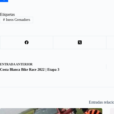
e
s
m
S
b
t
a
h
Etiquetas
#
Ineos Grenadiers
o
o
i
a
o
d
l
r
k
o
e
n
ENTRADA
ANTERIOR
Costa Blanca Bike Race 2022 | Etapa 3
Entradas relaci