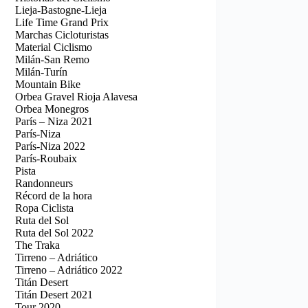
Lieja-Bastogne-Lieja
Life Time Grand Prix
Marchas Cicloturistas
Material Ciclismo
Milán-San Remo
Milán-Turín
Mountain Bike
Orbea Gravel Rioja Alavesa
Orbea Monegros
París – Niza 2021
París-Niza
París-Niza 2022
París-Roubaix
Pista
Randonneurs
Récord de la hora
Ropa Ciclista
Ruta del Sol
Ruta del Sol 2022
The Traka
Tirreno – Adriático
Tirreno – Adriático 2022
Titán Desert
Titán Desert 2021
Tour 2020