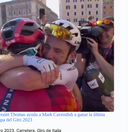
raint Thomas ayuda a Mark Cavendish a ganar la última
apa del Giro 2023
ro 2023
,
Carretera
,
Giro de Italia