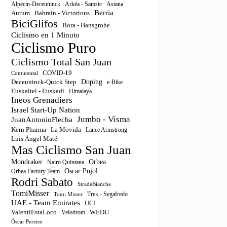
Astana
Alpecin-Deceuninck
Arkéa - Samsic
Berria
Aurum
Bahrain - Victorious
BiciGlifos
Bora - Hansgrohe
Ciclismo en 1 Minuto
Ciclismo Puro
Ciclismo Total San Juan
COVID-19
Continental
Doping
Deceuninck-Quick Step
e-Bike
Euskaltel - Euskadi
Himalaya
Ineos Grenadiers
Israel Start-Up Nation
Jumbo - Visma
JuanAntonioFlecha
Kern Pharma
La Movida
Lance Armstrong
Luis Ángel Maté
Mas Ciclismo San Juan
Orbea
Mondraker
Nairo Quintana
Oscar Pujol
Orbea Factory Team
Rodri Sabato
StradeBianche
TomiMisser
Trek - Segafredo
Tomi Misser
UAE - Team Emirates
UCI
ValentiEstaLoco
WEDŪ
Velodrom
Óscar Pereiro