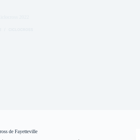
clocross 2022
2
CICLOCROSS
ross de Fayetteville