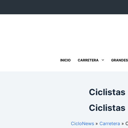
Saltar
al
contenido
INICIO
CARRETERA
GRANDES
Ciclistas
Ciclistas
CicloNews
»
Carretera
»
C