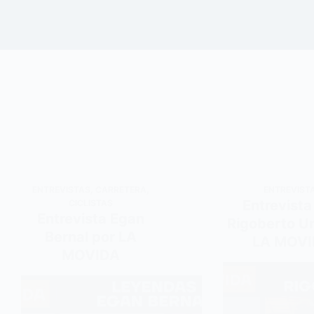
ENTREVISTAS
,
CARRETERA
,
ENTREVIST
Entrevista
CICLISTAS
Entrevista Egan
Rigoberto U
Bernal por LA
LA MOV
MOVIDA