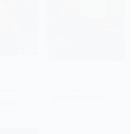
RRETERA
,
CICLISTAS
Mark Cavendish
S
Óscar
Óscar
o