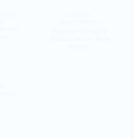
AIN BIKE
,
CICLOCROSS
Todo o Nada –
IKE
m con
Documental sobre
ser
Ciclocross con Tomi
Misser
IKE
isser