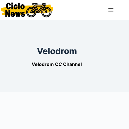
Saltar
al
contenido
Velodrom
Velodrom CC Channel