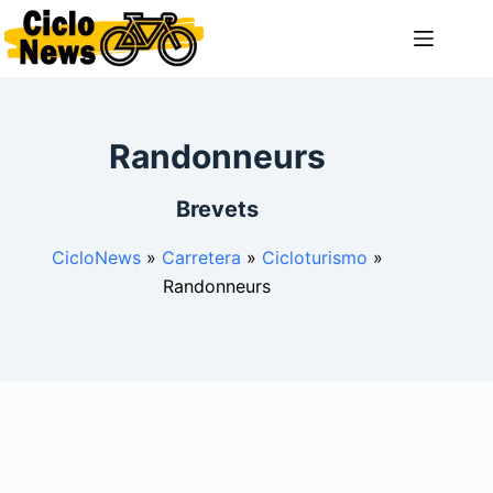
Saltar
al
contenido
Randonneurs
Brevets
CicloNews
»
Carretera
»
Cicloturismo
»
Randonneurs