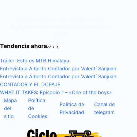
CARRETERA
,
RUTA DEL SOL
,
RUTA DEL SOL 2022
Equipo Kern Pharma en la Ruta del Sol
2022
Tendencia ahora
Tráiler: Esto es MTB Himalaya
Entrevista a Alberto Contador por Valentí Sanjuan
Entrevista a Alberto Contador por Valentí Sanjuan:
CONTADOR Y EL DOPAJE
WHAT IT TAKES: Episodio 1 – «One of the boys»
Mapa
Política
Política de
Canal de
del
de
Privacidad
telegram
sitio
Cookies