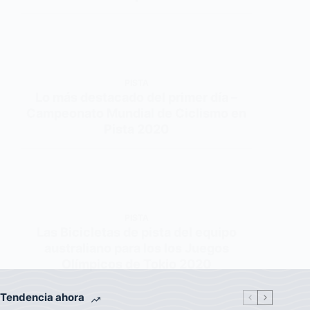
PISTA
Lo más destacado del primer día –
Campeonato Mundial de Ciclismo en
Pista 2020
PISTA
Las Bicicletas de pista del equipo
australiano para los los Juegos
Olímpicos de Tokio 2020
Tendencia ahora