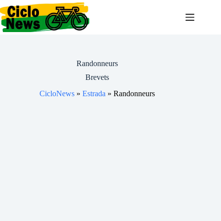
Pular
para
o
conteúdo
Randonneurs
Brevets
CicloNews
»
Estrada
»
Randonneurs