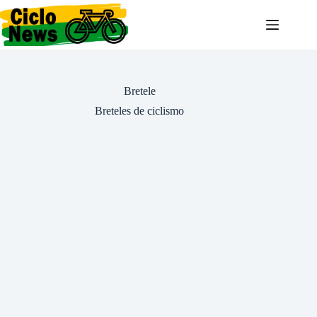
Pular
para
o
conteúdo
Bretele
Breteles de ciclismo