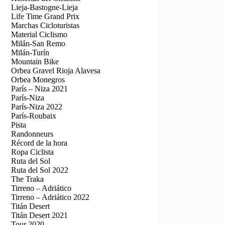
Lieja-Bastogne-Lieja
Life Time Grand Prix
Marchas Cicloturistas
Material Ciclismo
Milán-San Remo
Milán-Turín
Mountain Bike
Orbea Gravel Rioja Alavesa
Orbea Monegros
París – Niza 2021
París-Niza
París-Niza 2022
París-Roubaix
Pista
Randonneurs
Récord de la hora
Ropa Ciclista
Ruta del Sol
Ruta del Sol 2022
The Traka
Tirreno – Adriático
Tirreno – Adriático 2022
Titán Desert
Titán Desert 2021
Tour 2020