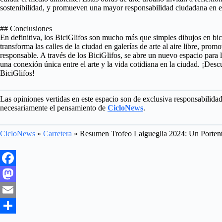
sostenibilidad, y promueven una mayor responsabilidad ciudadana en el
## Conclusiones
En definitiva, los BiciGlifos son mucho más que simples dibujos en bici
transforma las calles de la ciudad en galerías de arte al aire libre, prom
responsable. A través de los BiciGlifos, se abre un nuevo espacio para 
una conexión única entre el arte y la vida cotidiana en la ciudad. ¡Desc
BiciGlifos!
Las opiniones vertidas en este espacio son de exclusiva responsabilida
necesariamente el pensamiento de
CicloNews
.
CicloNews
»
Carretera
»
Resumen Trofeo Laigueglia 2024: Un Porte
F
a
M
c
a
E
e
s
m
S