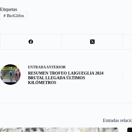
b
t
a
h
Etiquetas
#
BiciGlifos
o
o
i
a
o
d
l
r
k
o
e
n
ENTRADA
ANTERIOR
RESUMEN TROFEO LAIGUEGLIA 2024
BRUTAL LLEGADA ÚLTIMOS
KILÓMETROS
Entradas relaci