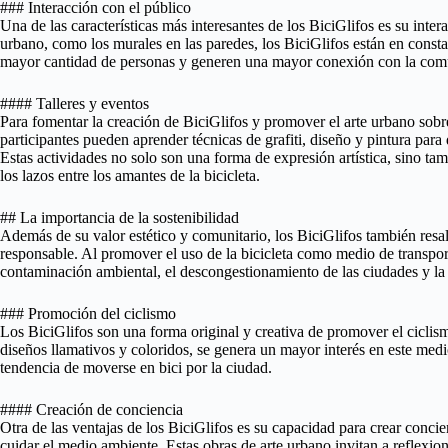
### Interacción con el público
Una de las características más interesantes de los BiciGlifos es su intera
urbano, como los murales en las paredes, los BiciGlifos están en const
mayor cantidad de personas y generen una mayor conexión con la com
#### Talleres y eventos
Para fomentar la creación de BiciGlifos y promover el arte urbano sobre
participantes pueden aprender técnicas de grafiti, diseño y pintura para
Estas actividades no solo son una forma de expresión artística, sino ta
los lazos entre los amantes de la bicicleta.
## La importancia de la sostenibilidad
Además de su valor estético y comunitario, los BiciGlifos también resal
responsable. Al promover el uso de la bicicleta como medio de transport
contaminación ambiental, el descongestionamiento de las ciudades y la 
### Promoción del ciclismo
Los BiciGlifos son una forma original y creativa de promover el ciclis
diseños llamativos y coloridos, se genera un mayor interés en este medi
tendencia de moverse en bici por la ciudad.
#### Creación de conciencia
Otra de las ventajas de los BiciGlifos es su capacidad para crear concie
cuidar el medio ambiente. Estas obras de arte urbano invitan a reflexiona