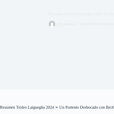
Resumen Trofeo Laigueglia 2024: Un P
CICLONEWS
28 DE FEBRERO DE 2
Resumen Trofeo Laigueglia 2024 ➣ Un Portento Desbocado con BiciG