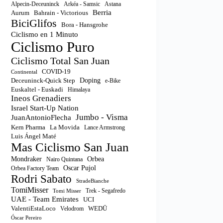
Astana
Alpecin-Deceuninck
Arkéa - Samsic
Berria
Aurum
Bahrain - Victorious
BiciGlifos
Bora - Hansgrohe
Ciclismo en 1 Minuto
Ciclismo Puro
Ciclismo Total San Juan
COVID-19
Continental
Doping
Deceuninck-Quick Step
e-Bike
Euskaltel - Euskadi
Himalaya
Ineos Grenadiers
Israel Start-Up Nation
Jumbo - Visma
JuanAntonioFlecha
Kern Pharma
La Movida
Lance Armstrong
Luis Ángel Maté
Mas Ciclismo San Juan
Orbea
Mondraker
Nairo Quintana
Oscar Pujol
Orbea Factory Team
Rodri Sabato
StradeBianche
TomiMisser
Trek - Segafredo
Tomi Misser
UAE - Team Emirates
UCI
ValentiEstaLoco
WEDŪ
Velodrom
Óscar Pereiro