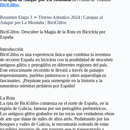
BiciGlifos
.
Resumen Etapa 3 ➣ Tirreno Adriatico 2024 | Carapaz al
Ataque por La Montaña | BiciGlifos
BiciGlifos: Descubre la Magia de la Ruta en Bicicleta por
España
Introducción
BiciGlifos es una experiencia única que combina la aventura
de recorrer España en bicicleta con la posibilidad de descubrir
antiguos glifos y petroglifos en diferentes regiones del país.
Este emocionante recorrido te llevará a través de paisajes
impresionantes, pueblos pintorescos y sitios arqueológicos
fascinantes. ¡Prepárate para sumergirte en la historia y la
naturaleza mientras pedaleas por España!
La Ruta
La ruta de BiciGlifos comienza en el norte de España, en la
región de Galicia, famosa por sus petroglifos prehistóricos.
Los antiguos glifos grabados en las rocas son verdaderas obras
de arte que datan de miles de años atrás. Pedaleando por los
bosques y valles de Galicia, te encontrarás rodeado de estas
increíbles muestras de arte rupestre que te transportarán a