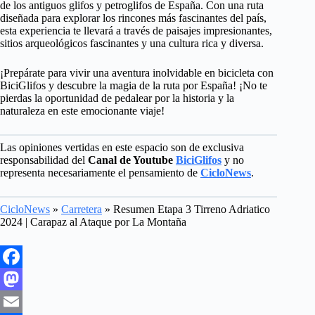
de los antiguos glifos y petroglifos de España. Con una ruta
diseñada para explorar los rincones más fascinantes del país,
esta experiencia te llevará a través de paisajes impresionantes,
sitios arqueológicos fascinantes y una cultura rica y diversa.
¡Prepárate para vivir una aventura inolvidable en bicicleta con
BiciGlifos y descubre la magia de la ruta por España! ¡No te
pierdas la oportunidad de pedalear por la historia y la
naturaleza en este emocionante viaje!
Las opiniones vertidas en este espacio son de exclusiva
responsabilidad del
Canal de Youtube
BiciGlifos
y no
representa necesariamente el pensamiento de
CicloNews
.
CicloNews
»
Carretera
»
Resumen Etapa 3 Tirreno Adriatico
2024 | Carapaz al Ataque por La Montaña
F
a
M