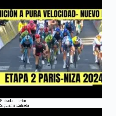
o
d
l
r
k
o
e
n
Entrada
anterior
Siguiente
Entrada