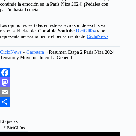
continúe la emoción en la París-Niza 2024! ¡Pedalea con
pasión hasta la meta!
Las opiniones vertidas en este espacio son de exclusiva
responsabilidad del
Canal de Youtube
BiciGlifos
y no
representa necesariamente el pensamiento de
CicloNews
.
CicloNews
»
Carretera
»
Resumen Etapa 2 Paris Niza 2024 |
Tensión y Movimiento en La General.
F
a
M
c
a
E
e
s
m
S
b
t
a
h
Etiquetas
#
BiciGlifos
o
o
i
a