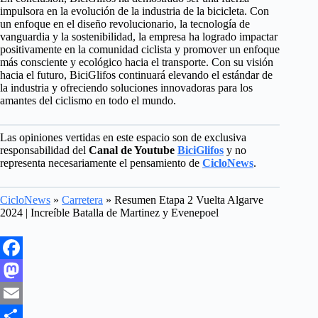
impulsora en la evolución de la industria de la bicicleta. Con
un enfoque en el diseño revolucionario, la tecnología de
vanguardia y la sostenibilidad, la empresa ha logrado impactar
positivamente en la comunidad ciclista y promover un enfoque
más consciente y ecológico hacia el transporte. Con su visión
hacia el futuro, BiciGlifos continuará elevando el estándar de
la industria y ofreciendo soluciones innovadoras para los
amantes del ciclismo en todo el mundo.
Las opiniones vertidas en este espacio son de exclusiva
responsabilidad del
Canal de Youtube
BiciGlifos
y no
representa necesariamente el pensamiento de
CicloNews
.
CicloNews
»
Carretera
»
Resumen Etapa 2 Vuelta Algarve
2024 | Increíble Batalla de Martinez y Evenepoel
F
a
M
c
a
E