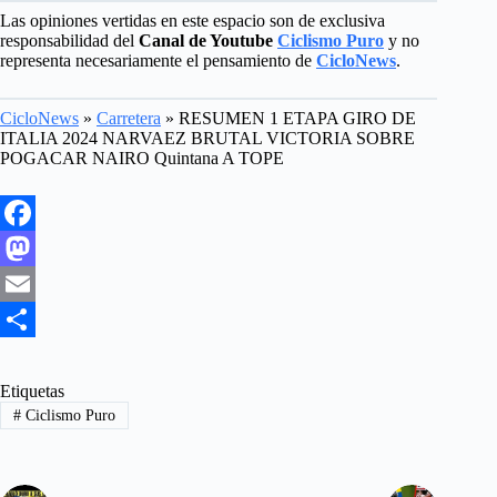
Las opiniones vertidas en este espacio son de exclusiva
responsabilidad del
Canal de Youtube
Ciclismo Puro
y no
representa necesariamente el pensamiento de
CicloNews
.
CicloNews
»
Carretera
»
RESUMEN 1 ETAPA GIRO DE
ITALIA 2024 NARVAEZ BRUTAL VICTORIA SOBRE
POGACAR NAIRO Quintana A TOPE
F
a
M
c
a
E
e
s
m
S
b
t
a
h
Etiquetas
#
Ciclismo Puro
o
o
i
a
o
d
l
r
k
o
e