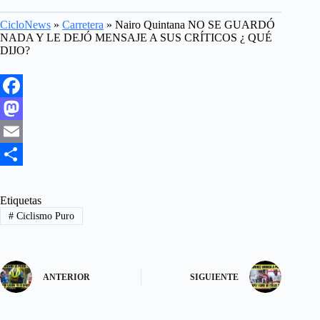
CicloNews
»
Carretera
»
Nairo Quintana NO SE GUARDÓ
NADA Y LE DEJÓ MENSAJE A SUS CRÍTICOS ¿ QUÉ
DIJO?
F
a
M
c
a
E
e
s
m
S
b
t
a
h
Etiquetas
#
Ciclismo Puro
o
o
i
a
o
d
l
r
k
o
e
ANTERIOR
SIGUIENTE
n