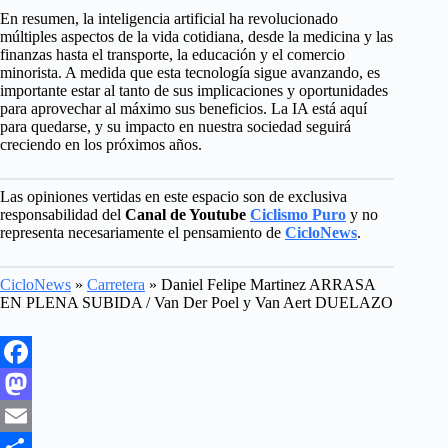
En resumen, la inteligencia artificial ha revolucionado
múltiples aspectos de la vida cotidiana, desde la medicina y las
finanzas hasta el transporte, la educación y el comercio
minorista. A medida que esta tecnología sigue avanzando, es
importante estar al tanto de sus implicaciones y oportunidades
para aprovechar al máximo sus beneficios. La IA está aquí
para quedarse, y su impacto en nuestra sociedad seguirá
creciendo en los próximos años.
Las opiniones vertidas en este espacio son de exclusiva
responsabilidad del
Canal de Youtube
Ciclismo Puro
y no
representa necesariamente el pensamiento de
CicloNews
.
CicloNews
»
Carretera
»
Daniel Felipe Martinez ARRASA
EN PLENA SUBIDA / Van Der Poel y Van Aert DUELAZO
F
a
M
c
a
E