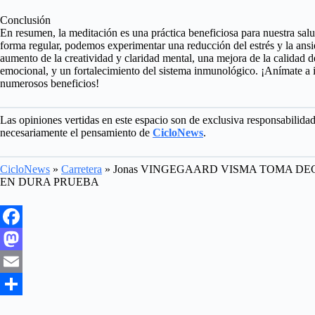
Conclusión
En resumen, la meditación es una práctica beneficiosa para nuestra salu
forma regular, podemos experimentar una reducción del estrés y la ansi
aumento de la creatividad y claridad mental, una mejora de la calidad d
emocional, y un fortalecimiento del sistema inmunológico. ¡Anímate a in
numerosos beneficios!
Las opiniones vertidas en este espacio son de exclusiva responsabilida
necesariamente el pensamiento de
CicloNews
.
CicloNews
»
Carretera
»
Jonas VINGEGAARD VISMA TOMA DE
EN DURA PRUEBA
F
a
M
c
a
E
e
s
m
S