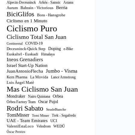
Astana
Alpecin-Deceuninck
Arkéa - Samsic
Berria
Aurum
Bahrain - Victorious
BiciGlifos
Bora - Hansgrohe
Ciclismo en 1 Minuto
Ciclismo Puro
Ciclismo Total San Juan
COVID-19
Continental
Doping
Deceuninck-Quick Step
e-Bike
Euskaltel - Euskadi
Himalaya
Ineos Grenadiers
Israel Start-Up Nation
Jumbo - Visma
JuanAntonioFlecha
Kern Pharma
La Movida
Lance Armstrong
Luis Ángel Maté
Mas Ciclismo San Juan
Orbea
Mondraker
Nairo Quintana
Oscar Pujol
Orbea Factory Team
Rodri Sabato
StradeBianche
TomiMisser
Trek - Segafredo
Tomi Misser
UAE - Team Emirates
UCI
ValentiEstaLoco
WEDŪ
Velodrom
Óscar Pereiro