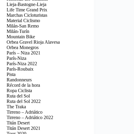
Lieja-Bastogne-Lieja
Life Time Grand Prix
Marchas Cicloturistas
Material Ciclismo
Milán-San Remo
Milán-Turín
Mountain Bike
Orbea Gravel Rioja Alavesa
Orbea Monegros
París – Niza 2021
París-Niza
París-Niza 2022
París-Roubaix
Pista
Randonneurs
Récord de la hora
Ropa Ciclista
Ruta del Sol
Ruta del Sol 2022
The Traka
Tirreno – Adriático
Tirreno – Adriático 2022
Titán Desert
Titán Desert 2021
Tour 2020