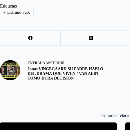
b
t
a
h
Etiquetas
#
Ciclismo Puro
o
o
i
a
o
d
l
r
k
o
e
n
ENTRADA
ANTERIOR
Jonas VINGEGAARD SU PADRE HABLÓ
DEL DRAMA QUE VIVEN / VAN AERT
TOMÓ DURA DECISIÓN
Entradas relaci