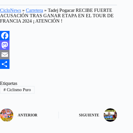
CicloNews
»
Carretera
»
Tadej Pogacar RECIBE FUERTE
ACUSACIÓN TRAS GANAR ETAPA EN EL TOUR DE
FRANCIA 2024 ¡ ATENCIÓN !
F
a
M
c
a
E
e
s
m
S
b
t
a
h
Etiquetas
#
Ciclismo Puro
o
o
i
a
o
d
l
r
k
o
e
ANTERIOR
SIGUIENTE
n