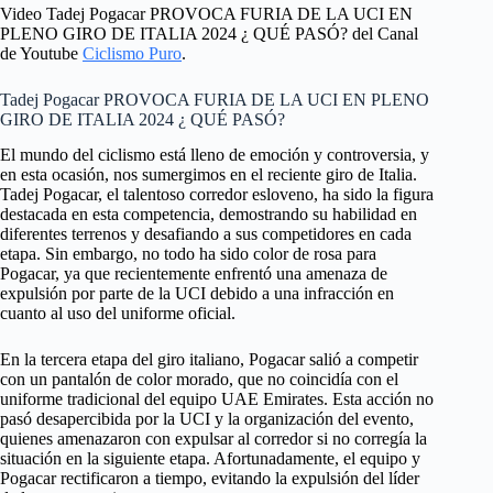
Video Tadej Pogacar PROVOCA FURIA DE LA UCI EN
PLENO GIRO DE ITALIA 2024 ¿ QUÉ PASÓ? del Canal
de Youtube
Ciclismo Puro
.
Tadej Pogacar PROVOCA FURIA DE LA UCI EN PLENO
GIRO DE ITALIA 2024 ¿ QUÉ PASÓ?
El mundo del ciclismo está lleno de emoción y controversia, y
en esta ocasión, nos sumergimos en el reciente giro de Italia.
Tadej Pogacar, el talentoso corredor esloveno, ha sido la figura
destacada en esta competencia, demostrando su habilidad en
diferentes terrenos y desafiando a sus competidores en cada
etapa. Sin embargo, no todo ha sido color de rosa para
Pogacar, ya que recientemente enfrentó una amenaza de
expulsión por parte de la UCI debido a una infracción en
cuanto al uso del uniforme oficial.
En la tercera etapa del giro italiano, Pogacar salió a competir
con un pantalón de color morado, que no coincidía con el
uniforme tradicional del equipo UAE Emirates. Esta acción no
pasó desapercibida por la UCI y la organización del evento,
quienes amenazaron con expulsar al corredor si no corregía la
situación en la siguiente etapa. Afortunadamente, el equipo y
Pogacar rectificaron a tiempo, evitando la expulsión del líder