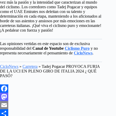
vez más la pasión y la intensidad que caracterizan al mundo
del ciclismo. Los corredores como Tadej Pogacar y equipos
como el UAE Emirates nos deleitan con su talento y
determinación en cada etapa, manteniendo a los aficionados al
borde de sus asientos y ansiosos por más emociones en las
carreteras italianas. ¡Qué viva el ciclismo puro y emocionante!
¡A pedalear con fuerza y pasión!
Las opiniones vertidas en este espacio son de exclusiva
responsabilidad del
Canal de Youtube
Ciclismo Puro
y no
representa necesariamente el pensamiento de
CicloNews
.
CicloNews
»
Carretera
»
Tadej Pogacar PROVOCA FURIA
DE LA UCI EN PLENO GIRO DE ITALIA 2024 ¿ QUÉ
PASÓ?
F
a
M
c
a
E