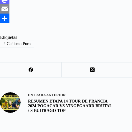
a
M
c
a
E
e
s
m
S
b
t
a
h
Etiquetas
#
Ciclismo Puro
o
o
i
a
o
d
l
r
k
o
e
n
ENTRADA
ANTERIOR
RESUMEN ETAPA 14 TOUR DE FRANCIA
2024 POGACAR VS VINGEGAARD BRUTAL
/ S BUITRAGO TOP