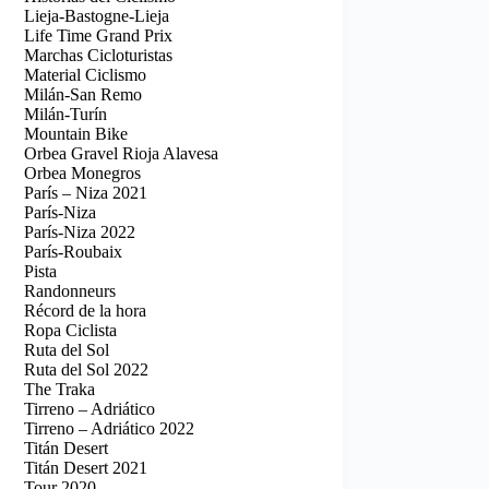
Lieja-Bastogne-Lieja
Life Time Grand Prix
Marchas Cicloturistas
Material Ciclismo
Milán-San Remo
Milán-Turín
Mountain Bike
Orbea Gravel Rioja Alavesa
Orbea Monegros
París – Niza 2021
París-Niza
París-Niza 2022
París-Roubaix
Pista
Randonneurs
Récord de la hora
Ropa Ciclista
Ruta del Sol
Ruta del Sol 2022
The Traka
Tirreno – Adriático
Tirreno – Adriático 2022
Titán Desert
Titán Desert 2021
Tour 2020