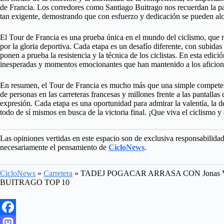
de Francia. Los corredores como Santiago Buitrago nos recuerdan la p
tan exigente, demostrando que con esfuerzo y dedicación se pueden alca
El Tour de Francia es una prueba única en el mundo del ciclismo, que r
por la gloria deportiva. Cada etapa es un desafío diferente, con subida
ponen a prueba la resistencia y la técnica de los ciclistas. En esta edic
inesperadas y momentos emocionantes que han mantenido a los aficiona
En resumen, el Tour de Francia es mucho más que una simple competen
de personas en las carreteras francesas y millones frente a las pantallas
expresión. Cada etapa es una oportunidad para admirar la valentía, la d
todo de sí mismos en busca de la victoria final. ¡Que viva el ciclismo y
Las opiniones vertidas en este espacio son de exclusiva responsabilida
necesariamente el pensamiento de
CicloNews
.
CicloNews
»
Carretera
»
TADEJ POGACAR ARRASA CON Jonas
BUITRAGO TOP 10
F