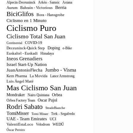
Astana
Alpecin-Deceuninck
Arkéa - Samsic
Berria
Aurum
Bahrain - Victorious
BiciGlifos
Bora - Hansgrohe
Ciclismo en 1 Minuto
Ciclismo Puro
Ciclismo Total San Juan
COVID-19
Continental
Doping
Deceuninck-Quick Step
e-Bike
Euskaltel - Euskadi
Himalaya
Ineos Grenadiers
Israel Start-Up Nation
Jumbo - Visma
JuanAntonioFlecha
Kern Pharma
La Movida
Lance Armstrong
Luis Ángel Maté
Mas Ciclismo San Juan
Orbea
Mondraker
Nairo Quintana
Oscar Pujol
Orbea Factory Team
Rodri Sabato
StradeBianche
TomiMisser
Trek - Segafredo
Tomi Misser
UAE - Team Emirates
UCI
ValentiEstaLoco
WEDŪ
Velodrom
Óscar Pereiro