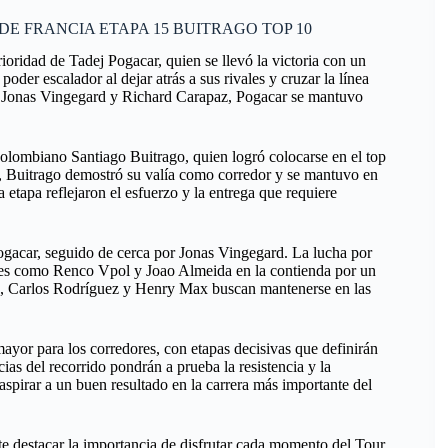
E FRANCIA ETAPA 15 BUITRAGO TOP 10
oridad de Tadej Pogacar, quien se llevó la victoria con un
der escalador al dejar atrás a sus rivales y cruzar la línea
mo Jonas Vingegard y Richard Carapaz, Pogacar se mantuvo
colombiano Santiago Buitrago, quien logró colocarse en el top
cio, Buitrago demostró su valía como corredor y se mantuvo en
a etapa reflejaron el esfuerzo y la entrega que requiere
Pogacar, seguido de cerca por Jonas Vingegard. La lucha por
bres como Renco Vpol y Joao Almeida en la contienda por un
nda, Carlos Rodríguez y Henry Max buscan mantenerse en las
ayor para los corredores, con etapas decisivas que definirán
cias del recorrido pondrán a prueba la resistencia y la
aspirar a un buen resultado en la carrera más importante del
te destacar la importancia de disfrutar cada momento del Tour