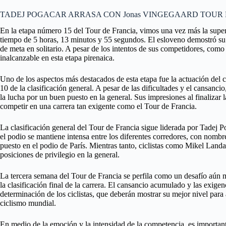
TADEJ POGACAR ARRASA CON Jonas VINGEGAARD TOUR D
En la etapa número 15 del Tour de Francia, vimos una vez más la superi
tiempo de 5 horas, 13 minutos y 55 segundos. El esloveno demostró su po
de meta en solitario. A pesar de los intentos de sus competidores, co
inalcanzable en esta etapa pirenaica.
Uno de los aspectos más destacados de esta etapa fue la actuación del 
10 de la clasificación general. A pesar de las dificultades y el cansan
la lucha por un buen puesto en la general. Sus impresiones al finalizar l
competir en una carrera tan exigente como el Tour de Francia.
La clasificación general del Tour de Francia sigue liderada por Tadej 
el podio se mantiene intensa entre los diferentes corredores, con nom
puesto en el podio de París. Mientras tanto, ciclistas como Mikel La
posiciones de privilegio en la general.
La tercera semana del Tour de Francia se perfila como un desafío aún m
la clasificación final de la carrera. El cansancio acumulado y las exigen
determinación de los ciclistas, que deberán mostrar su mejor nivel para 
ciclismo mundial.
En medio de la emoción y la intensidad de la competencia, es importan