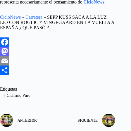
representa necesariamente el pensamiento de
CicloNews
.
CicloNews
»
Carretera
»
SEPP KUSS SACA A LA LUZ
LIO CON ROGLIC Y VINGEGAARD EN LA VUELTA A
ESPAÑA ¿ QUÉ PASÓ ?
F
a
M
c
a
E
e
s
m
S
b
t
a
h
Etiquetas
#
Ciclismo Puro
o
o
i
a
o
d
l
r
k
o
e
ANTERIOR
SIGUIENTE
n