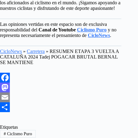
los aficionados al ciclismo en el mundo. ¡Sigamos apoyando a
nuestros ciclistas y disfrutando de este deporte apasionante!
Las opiniones vertidas en este espacio son de exclusiva
responsabilidad del
Canal de Youtube
Ciclismo Puro
y no
representa necesariamente el pensamiento de
CicloNews
.
CicloNews
»
Carretera
»
RESUMEN ETAPA 3 VUELTA A
CATALUÑA 2024 Tadej POGACAR BRUTAL BERNAL
SE MANTIENE
F
a
M
c
a
E
e
s
m
S
b
t
a
h
Etiquetas
#
Ciclismo Puro
o
o
i
a