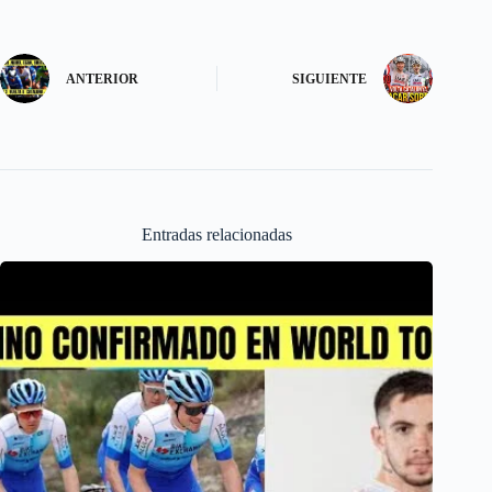
o
d
l
r
k
o
e
ANTERIOR
SIGUIENTE
n
Entradas relacionadas