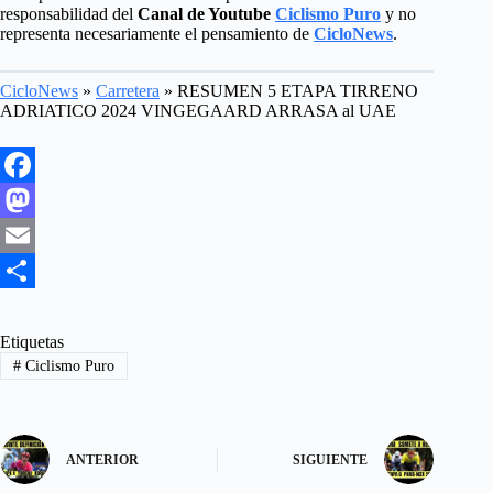
responsabilidad del
Canal de Youtube
Ciclismo Puro
y no
representa necesariamente el pensamiento de
CicloNews
.
CicloNews
»
Carretera
»
RESUMEN 5 ETAPA TIRRENO
ADRIATICO 2024 VINGEGAARD ARRASA al UAE
F
a
M
c
a
E
e
s
m
S
b
t
a
h
Etiquetas
#
Ciclismo Puro
o
o
i
a
o
d
l
r
k
o
e
ANTERIOR
SIGUIENTE
n