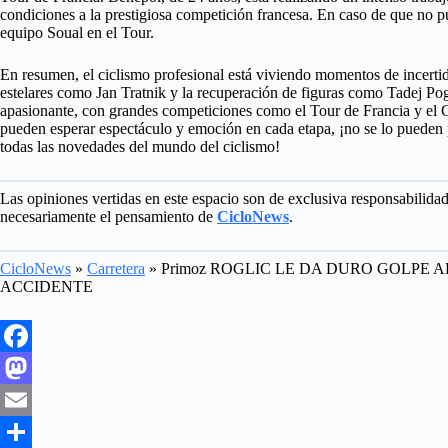
condiciones a la prestigiosa competición francesa. En caso de que no pu
equipo Soual en el Tour.
En resumen, el ciclismo profesional está viviendo momentos de incert
estelares como Jan Tratnik y la recuperación de figuras como Tadej 
apasionante, con grandes competiciones como el Tour de Francia y el Gir
pueden esperar espectáculo y emoción en cada etapa, ¡no se lo pueden p
todas las novedades del mundo del ciclismo!
Las opiniones vertidas en este espacio son de exclusiva responsabilida
necesariamente el pensamiento de
CicloNews
.
CicloNews
»
Carretera
»
Primoz ROGLIC LE DA DURO GOLPE 
ACCIDENTE
F
a
M
c
a
E