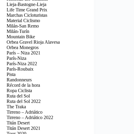
Lieja-Bastogne-Lieja
Life Time Grand Prix
Marchas Cicloturistas
Material Ciclismo
Milán-San Remo
Milán-Turín
Mountain Bike
Orbea Gravel Rioja Alavesa
Orbea Monegros
París – Niza 2021
París-Niza
París-Niza 2022
París-Roubaix
Pista
Randonneurs
Récord de la hora
Ropa Ciclista
Ruta del Sol
Ruta del Sol 2022
The Traka
Tirreno – Adriático
Tirreno – Adriático 2022
Titán Desert
Titán Desert 2021
Tour 2020