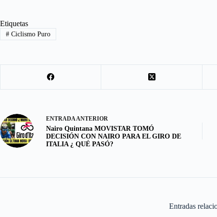
e
s
m
S
b
t
a
h
Etiquetas
#
Ciclismo Puro
o
o
i
a
o
d
l
r
k
o
e
n
ENTRADA
ANTERIOR
Nairo Quintana MOVISTAR TOMÓ
DECISIÓN CON NAIRO PARA EL GIRO DE
ITALIA ¿ QUÉ PASÓ?
Entradas relaci