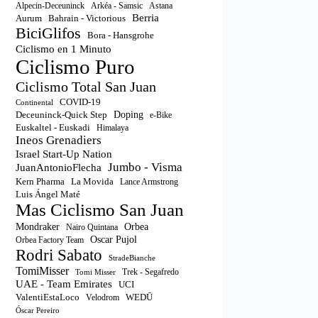
Astana
Alpecin-Deceuninck
Arkéa - Samsic
Berria
Aurum
Bahrain - Victorious
BiciGlifos
Bora - Hansgrohe
Ciclismo en 1 Minuto
Ciclismo Puro
Ciclismo Total San Juan
COVID-19
Continental
Doping
Deceuninck-Quick Step
e-Bike
Euskaltel - Euskadi
Himalaya
Ineos Grenadiers
Israel Start-Up Nation
Jumbo - Visma
JuanAntonioFlecha
Kern Pharma
La Movida
Lance Armstrong
Luis Ángel Maté
Mas Ciclismo San Juan
Orbea
Mondraker
Nairo Quintana
Oscar Pujol
Orbea Factory Team
Rodri Sabato
StradeBianche
TomiMisser
Trek - Segafredo
Tomi Misser
UAE - Team Emirates
UCI
ValentiEstaLoco
WEDŪ
Velodrom
Óscar Pereiro