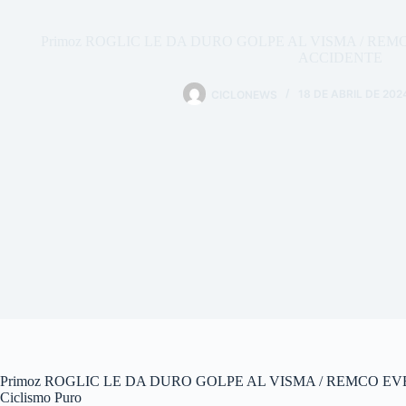
Primoz ROGLIC LE DA DURO GOLPE AL VISMA / R
ACCIDENTE
CICLONEWS
18 DE ABRIL DE 202
Primoz ROGLIC LE DA DURO GOLPE AL VISMA / REMCO E
Ciclismo Puro