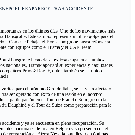
EVENEPOEL REAPARECE TRAS ACCIDENTE
 importantes en los últimos días. Uno de los movimientos más
ra-Hansgrohe. Este cambio representa un duro golpe para el
ción. Con este fichaje, el Bora-Hansgrohe busca reforzar su
amente con equipos como el Bisma y el UAE Team.
 Bora-Hansgrohe luego de su exitosa etapa en el Jumbo-
os nacionales, Tratnik aportará su experiencia y habilidades
xcompañero Primož Roglič, quien también se ha unido
ncia.
voritos para el próximo Giro de Italia, se ha visto afectado
, tras ser operado con éxito de una lesión en el hombro
 su participación en el Tour de Francia. Su regreso a la
um du Dauphiné y el Tour de Suiza como preparación para la
e accidente y ya se encuentra en plena recuperación. Su
onatos nacionales de ruta en Bélgica y su presencia en el
jo de preparación en Sierra Nevada para llegar en óptimas