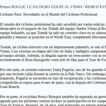
Primoz ROGLIC LE DA DURO GOLPE AL VISMA / REMCO 
Ciclismo Puro: Novedades en el Mundo del Ciclismo Profesional
El mundo del ciclismo profesional ha sido sacudido por varias noticias
destacados es el traspaso de Jan Tratnik del equipo Jumbo-Visma al Bo
equipo holandés, ya que Tratnik ha sido un corredor clave en su alinea
plantilla y mejorar su posición en el World Tour, compitiendo direct
Tratnik, un ciclista esloveno con un impresionante palmarés, se une al
Visma. Con victorias en etapas del Giro de Italia y múltiples campeonat
al equipo alemán. Además, su llegada supone un reencuentro con su e
recientemente al Bora-Hansgrohe como jefe de filas para el Tour de Fra
Por otro lado, el corredor esloveno Tadej Pogačar, uno de los grandes fa
por una reciente caída durante la carrera en el País Vasco. Sin embargo
izquierdo, Pogačar se encuentra en fase de recuperación y ha confirmado
competición se espera para el mes de junio, con la disputa del Critéri
Gran Boucle.
Por su parte, el exciclista Renco Benepol también ha superado un grav
agenda para las próximas carreras incluye su participación en los campe
Tour de Francia. Benepol, de 24 años, está realizando un intenso traba