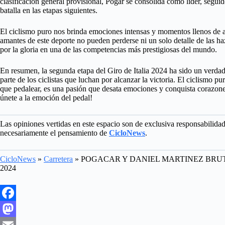
clasificación general provisional, Pogar se consolida como líder, segu
batalla en las etapas siguientes.
El ciclismo puro nos brinda emociones intensas y momentos llenos de ad
amantes de este deporte no pueden perderse ni un solo detalle de las ha
por la gloria en una de las competencias más prestigiosas del mundo.
En resumen, la segunda etapa del Giro de Italia 2024 ha sido un verdad
parte de los ciclistas que luchan por alcanzar la victoria. El ciclismo
que pedalear, es una pasión que desata emociones y conquista corazone
únete a la emoción del pedal!
Las opiniones vertidas en este espacio son de exclusiva responsabilida
necesariamente el pensamiento de
CicloNews
.
CicloNews
»
Carretera
»
POGACAR Y DANIEL MARTINEZ BRUT
2024
F
a
M