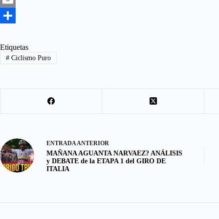
c
a
E
e
s
m
S
b
t
a
h
Etiquetas
#
Ciclismo Puro
o
o
i
a
o
d
l
r
k
o
e
n
ENTRADA
ANTERIOR
MAÑANA AGUANTA NARVAEZ? ANÁLISIS
y DEBATE de la ETAPA 1 del GIRO DE
ITALIA