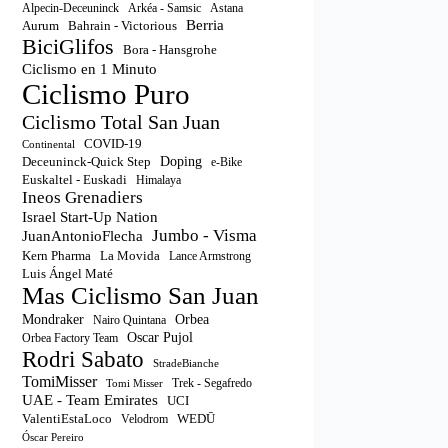
Astana
Alpecin-Deceuninck
Arkéa - Samsic
Berria
Aurum
Bahrain - Victorious
BiciGlifos
Bora - Hansgrohe
Ciclismo en 1 Minuto
Ciclismo Puro
Ciclismo Total San Juan
COVID-19
Continental
Doping
Deceuninck-Quick Step
e-Bike
Euskaltel - Euskadi
Himalaya
Ineos Grenadiers
Israel Start-Up Nation
Jumbo - Visma
JuanAntonioFlecha
Kern Pharma
La Movida
Lance Armstrong
Luis Ángel Maté
Mas Ciclismo San Juan
Orbea
Mondraker
Nairo Quintana
Oscar Pujol
Orbea Factory Team
Rodri Sabato
StradeBianche
TomiMisser
Trek - Segafredo
Tomi Misser
UAE - Team Emirates
UCI
ValentiEstaLoco
WEDŪ
Velodrom
Óscar Pereiro