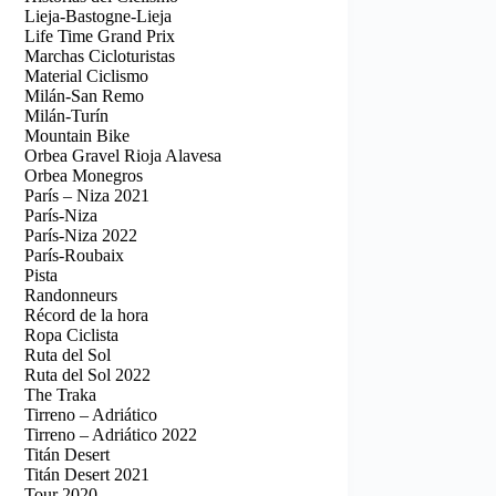
Lieja-Bastogne-Lieja
Life Time Grand Prix
Marchas Cicloturistas
Material Ciclismo
Milán-San Remo
Milán-Turín
Mountain Bike
Orbea Gravel Rioja Alavesa
Orbea Monegros
París – Niza 2021
París-Niza
París-Niza 2022
París-Roubaix
Pista
Randonneurs
Récord de la hora
Ropa Ciclista
Ruta del Sol
Ruta del Sol 2022
The Traka
Tirreno – Adriático
Tirreno – Adriático 2022
Titán Desert
Titán Desert 2021
Tour 2020