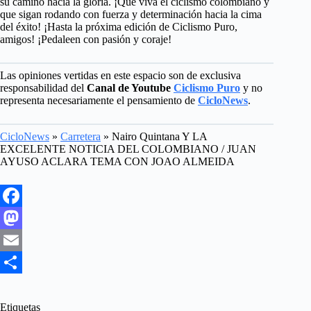
su camino hacia la gloria. ¡Que viva el ciclismo colombiano y
que sigan rodando con fuerza y determinación hacia la cima
del éxito! ¡Hasta la próxima edición de Ciclismo Puro,
amigos! ¡Pedaleen con pasión y coraje!
Las opiniones vertidas en este espacio son de exclusiva
responsabilidad del
Canal de Youtube
Ciclismo Puro
y no
representa necesariamente el pensamiento de
CicloNews
.
CicloNews
»
Carretera
»
Nairo Quintana Y LA
EXCELENTE NOTICIA DEL COLOMBIANO / JUAN
AYUSO ACLARA TEMA CON JOAO ALMEIDA
F
a
M
c
a
E
e
s
m
S
b
t
a
h
Etiquetas