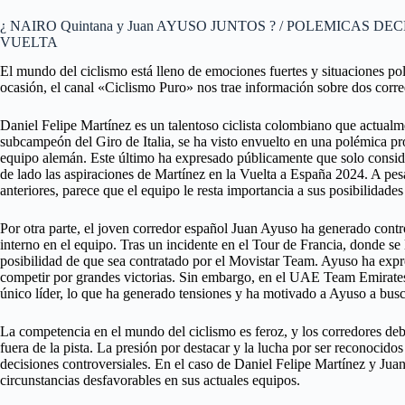
¿ NAIRO Quintana y Juan AYUSO JUNTOS ? / POLEMICAS DE
VUELTA
El mundo del ciclismo está lleno de emociones fuertes y situaciones po
ocasión, el canal «Ciclismo Puro» nos trae información sobre dos corr
Daniel Felipe Martínez es un talentoso ciclista colombiano que actualm
subcampeón del Giro de Italia, se ha visto envuelto en una polémica pro
equipo alemán. Este último ha expresado públicamente que solo consid
de lado las aspiraciones de Martínez en la Vuelta a España 2024. A pes
anteriores, parece que el equipo le resta importancia a sus posibilidade
Por otra parte, el joven corredor español Juan Ayuso ha generado cont
interno en el equipo. Tras un incidente en el Tour de Francia, donde se 
posibilidad de que sea contratado por el Movistar Team. Ayuso ha expre
competir por grandes victorias. Sin embargo, en el UAE Team Emirates,
único líder, lo que ha generado tensiones y ha motivado a Ayuso a bus
La competencia en el mundo del ciclismo es feroz, y los corredores de
fuera de la pista. La presión por destacar y la lucha por ser reconocid
decisiones controversiales. En el caso de Daniel Felipe Martínez y Jua
circunstancias desfavorables en sus actuales equipos.