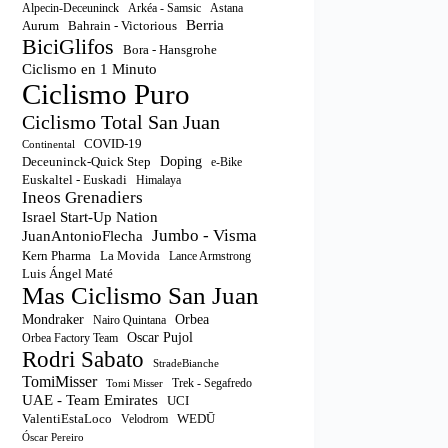
Astana
Alpecin-Deceuninck
Arkéa - Samsic
Berria
Aurum
Bahrain - Victorious
BiciGlifos
Bora - Hansgrohe
Ciclismo en 1 Minuto
Ciclismo Puro
Ciclismo Total San Juan
COVID-19
Continental
Doping
Deceuninck-Quick Step
e-Bike
Euskaltel - Euskadi
Himalaya
Ineos Grenadiers
Israel Start-Up Nation
Jumbo - Visma
JuanAntonioFlecha
Kern Pharma
La Movida
Lance Armstrong
Luis Ángel Maté
Mas Ciclismo San Juan
Orbea
Mondraker
Nairo Quintana
Oscar Pujol
Orbea Factory Team
Rodri Sabato
StradeBianche
TomiMisser
Trek - Segafredo
Tomi Misser
UAE - Team Emirates
UCI
ValentiEstaLoco
WEDŪ
Velodrom
Óscar Pereiro