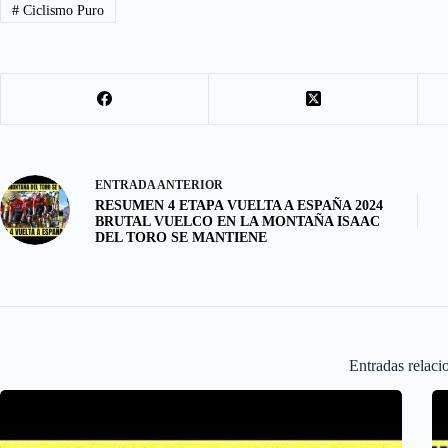
#
Ciclismo Puro
o
o
i
a
o
d
l
r
k
o
e
n
ENTRADA
ANTERIOR
RESUMEN 4 ETAPA VUELTA A ESPAÑA 2024
BRUTAL VUELCO EN LA MONTAÑA ISAAC
DEL TORO SE MANTIENE
Entradas relaci