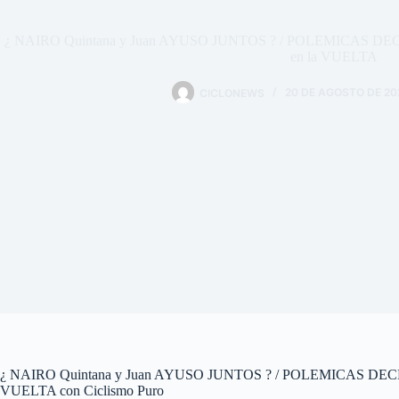
¿ NAIRO Quintana y Juan AYUSO JUNTOS ? / POLEMICAS 
en la VUELTA
CICLONEWS
20 DE AGOSTO DE 20
¿ NAIRO Quintana y Juan AYUSO JUNTOS ? / POLEMICAS DE
VUELTA con Ciclismo Puro