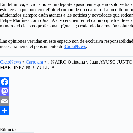
En definitiva, el ciclismo es un deporte apasionante que no solo se trata
estrategias que pueden definir el rumbo de una carrera. La incertidumbre
aficionados siempre están atentos a las noticias y novedades que rodea
Felipe Martínez como Juan Ayuso encuentren el camino que los lleve al 
mundo del ciclismo profesional. ¡Que siga rodando la emoción sobre d
Las opiniones vertidas en este espacio son de exclusiva responsabilida
necesariamente el pensamiento de
CicloNews
.
CicloNews
»
Carretera
»
¿ NAIRO Quintana y Juan AYUSO JUN
MARTINEZ en la VUELTA
F
a
M
c
a
E
e
s
m
S
b
t
a
h
Etiquetas