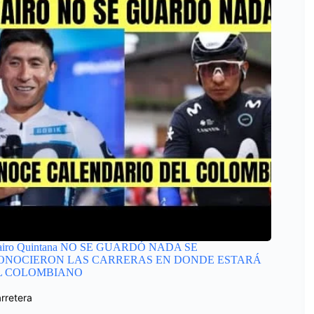
airo Quintana NO SE GUARDÓ NADA SE
ONOCIERON LAS CARRERAS EN DONDE ESTARÁ
L COLOMBIANO
rretera