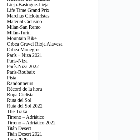
Lieja-Bastogne-Lieja
Life Time Grand Prix
Marchas Cicloturistas
Material Ciclismo
Milán-San Remo
Milán-Turín
Mountain Bike
Orbea Gravel Rioja Alavesa
Orbea Monegros
París – Niza 2021
París-Niza
París-Niza 2022
París-Roubaix
Pista
Randonneurs
Récord de la hora
Ropa Ciclista
Ruta del Sol
Ruta del Sol 2022
The Traka
Tirreno – Adriático
Tirreno – Adriático 2022
Titán Desert
Titán Desert 2021
Tour 2020