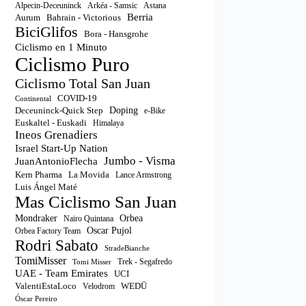
Astana
Alpecin-Deceuninck
Arkéa - Samsic
Berria
Aurum
Bahrain - Victorious
BiciGlifos
Bora - Hansgrohe
Ciclismo en 1 Minuto
Ciclismo Puro
Ciclismo Total San Juan
COVID-19
Continental
Doping
Deceuninck-Quick Step
e-Bike
Euskaltel - Euskadi
Himalaya
Ineos Grenadiers
Israel Start-Up Nation
Jumbo - Visma
JuanAntonioFlecha
Kern Pharma
La Movida
Lance Armstrong
Luis Ángel Maté
Mas Ciclismo San Juan
Orbea
Mondraker
Nairo Quintana
Oscar Pujol
Orbea Factory Team
Rodri Sabato
StradeBianche
TomiMisser
Trek - Segafredo
Tomi Misser
UAE - Team Emirates
UCI
ValentiEstaLoco
WEDŪ
Velodrom
Óscar Pereiro