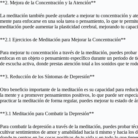
**2. Mejora de la Concentración y la Atención**
La meditación también puede ayudarte a mejorar tu concentración y aten
mente para enfocarse en una sola tarea o pensamiento, lo que te permite 
meditación puede aumentar la plasticidad cerebral, mejorando tu capac
**2.1 Ejercicios de Meditación para Mejorar la Concentración**
Para mejorar tu concentración a través de la meditación, puedes probar
enfocas en un objeto o pensamiento específico durante un periodo de 
de escucha activa, donde prestas atención total a los sonidos que te rod
**3. Reducción de los Síntomas de Depresión**
Otro beneficio importante de la meditación es su capacidad para reduci
la mente y a promover pensamientos positivos, lo que puede ser especi
practicar la meditación de forma regular, puedes mejorar tu estado de án
**3.1 Meditación para Combatir la Depresión**
Para combatir la depresión a través de la meditación, puedes probar t
cultivar sentimientos de amor y amabilidad hacia ti mismo y hacia los 
donde te centras en las cosas positivas de tu vida y en todo lo que tiene