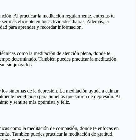
ción. Al practicar la meditación regularmente, entrenas tu
ser más eficiente en tus actividades diarias. Además, la
idad para aprender y recordar información.
 técnicas como la meditación de atención plena, donde te
tiempo determinado. También puedes practicar la meditación
ean sin juzgarlos.
r los síntomas de la depresión. La meditación ayuda a calmar
almente beneficioso para aquellos que sufren de depresión. Al
imo y sentirte más optimista y feliz.
écnicas como la meditación de compasión, donde te enfocas en
demás. También puedes practicar la meditación de gratitud,
s que agradecer.