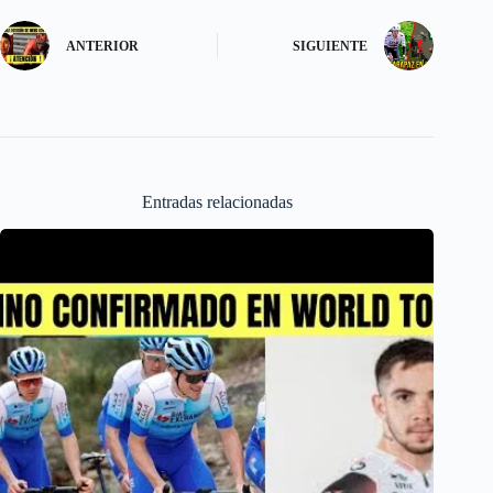
k
o
e
ANTERIOR
SIGUIENTE
n
Entradas relacionadas