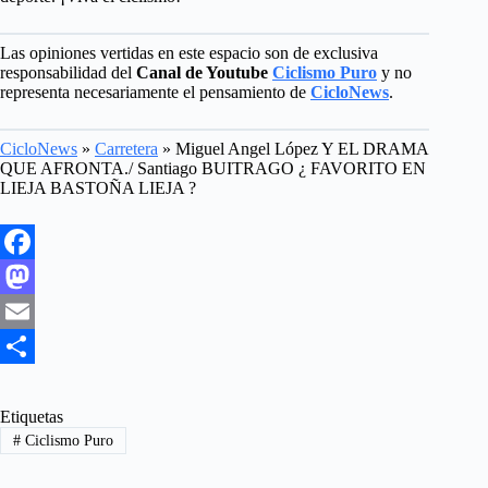
Las opiniones vertidas en este espacio son de exclusiva
responsabilidad del
Canal de Youtube
Ciclismo Puro
y no
representa necesariamente el pensamiento de
CicloNews
.
CicloNews
»
Carretera
»
Miguel Angel López Y EL DRAMA
QUE AFRONTA./ Santiago BUITRAGO ¿ FAVORITO EN
LIEJA BASTOÑA LIEJA ?
F
a
M
c
a
E
e
s
m
S
b
t
a
h
Etiquetas
#
Ciclismo Puro
o
o
i
a
o
d
l
r