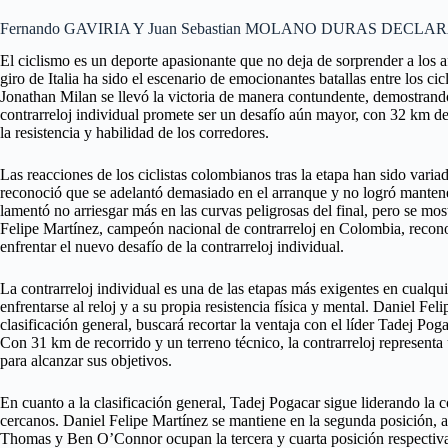
Fernando GAVIRIA Y Juan Sebastian MOLANO DURAS DECLA
El ciclismo es un deporte apasionante que no deja de sorprender a los 
giro de Italia ha sido el escenario de emocionantes batallas entre los ci
Jonathan Milan se llevó la victoria de manera contundente, demostrando 
contrarreloj individual promete ser un desafío aún mayor, con 32 km d
la resistencia y habilidad de los corredores.
Las reacciones de los ciclistas colombianos tras la etapa han sido variad
reconoció que se adelantó demasiado en el arranque y no logró mantener
lamentó no arriesgar más en las curvas peligrosas del final, pero se mos
Felipe Martínez, campeón nacional de contrarreloj en Colombia, reconoc
enfrentar el nuevo desafío de la contrarreloj individual.
La contrarreloj individual es una de las etapas más exigentes en cualqu
enfrentarse al reloj y a su propia resistencia física y mental. Daniel Fe
clasificación general, buscará recortar la ventaja con el líder Tadej Poga
Con 31 km de recorrido y un terreno técnico, la contrarreloj representa 
para alcanzar sus objetivos.
En cuanto a la clasificación general, Tadej Pogacar sigue liderando la
cercanos. Daniel Felipe Martínez se mantiene en la segunda posición, a
Thomas y Ben O’Connor ocupan la tercera y cuarta posición respectivame