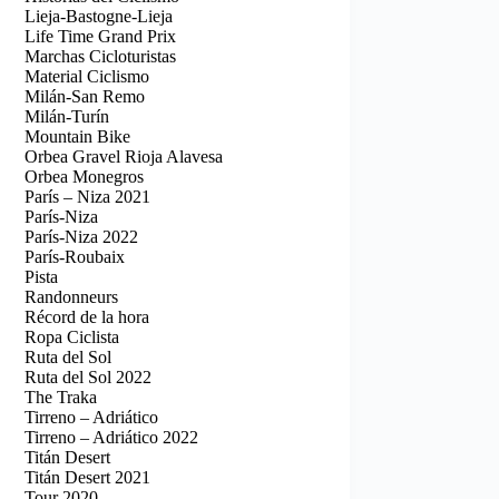
Lieja-Bastogne-Lieja
Life Time Grand Prix
Marchas Cicloturistas
Material Ciclismo
Milán-San Remo
Milán-Turín
Mountain Bike
Orbea Gravel Rioja Alavesa
Orbea Monegros
París – Niza 2021
París-Niza
París-Niza 2022
París-Roubaix
Pista
Randonneurs
Récord de la hora
Ropa Ciclista
Ruta del Sol
Ruta del Sol 2022
The Traka
Tirreno – Adriático
Tirreno – Adriático 2022
Titán Desert
Titán Desert 2021
Tour 2020