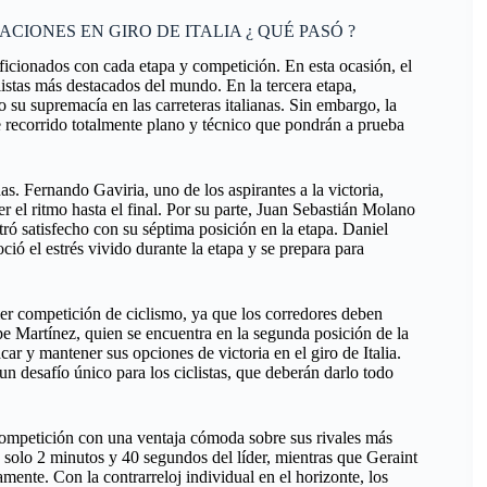
RACIONES EN GIRO DE ITALIA ¿ QUÉ PASÓ ?
aficionados con cada etapa y competición. En esta ocasión, el
clistas más destacados del mundo. En la tercera etapa,
su supremacía en las carreteras italianas. Sin embargo, la
e recorrido totalmente plano y técnico que pondrán a prueba
as. Fernando Gaviria, uno de los aspirantes a la victoria,
 el ritmo hasta el final. Por su parte, Juan Sebastián Molano
tró satisfecho con su séptima posición en la etapa. Daniel
ió el estrés vivido durante la etapa y se prepara para
ier competición de ciclismo, ya que los corredores deben
lipe Martínez, quien se encuentra en la segunda posición de la
car y mantener sus opciones de victoria en el giro de Italia.
un desafío único para los ciclistas, que deberán darlo todo
 competición con una ventaja cómoda sobre sus rivales más
 solo 2 minutos y 40 segundos del líder, mientras que Geraint
nte. Con la contrarreloj individual en el horizonte, los