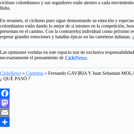
ciclistas colombianos y sus seguidores están atentos a cada movimiento en
Italia.
En resumen, el ciclismo puro sigue demostrando su emoción y espectacul
colombianos están dando lo mejor de sí mismos en la competición, busc
presentan en el camino. Con la contrarreloj individual como próximo re
esperar grandes emociones y batallas épicas en las carreteras italianas.
Las opiniones vertidas en este espacio son de exclusiva responsabilida
necesariamente el pensamiento de
CicloNews
.
CicloNews
»
Carretera
»
Fernando GAVIRIA Y Juan Sebastian
¿ QUÉ PASÓ ?
F
a
M
c
a
E
e
s
m
S