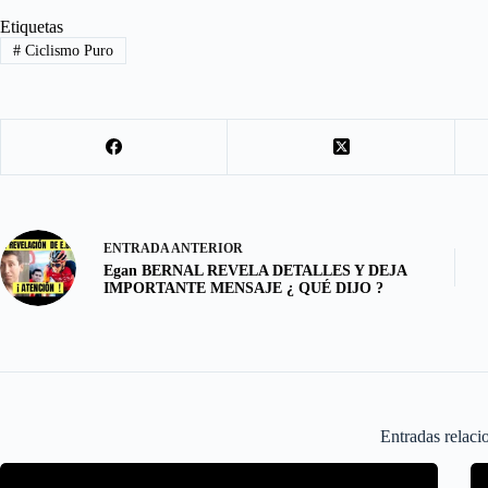
b
t
a
h
Etiquetas
#
Ciclismo Puro
o
o
i
a
o
d
l
r
k
o
e
n
ENTRADA
ANTERIOR
Egan BERNAL REVELA DETALLES Y DEJA
IMPORTANTE MENSAJE ¿ QUÉ DIJO ?
Entradas relaci