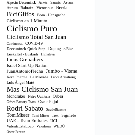
Astana
Alpecin-Deceuninck
Arkéa - Samsic
Berria
Aurum
Bahrain - Victorious
BiciGlifos
Bora - Hansgrohe
Ciclismo en 1 Minuto
Ciclismo Puro
Ciclismo Total San Juan
COVID-19
Continental
Doping
Deceuninck-Quick Step
e-Bike
Euskaltel - Euskadi
Himalaya
Ineos Grenadiers
Israel Start-Up Nation
Jumbo - Visma
JuanAntonioFlecha
Kern Pharma
La Movida
Lance Armstrong
Luis Ángel Maté
Mas Ciclismo San Juan
Orbea
Mondraker
Nairo Quintana
Oscar Pujol
Orbea Factory Team
Rodri Sabato
StradeBianche
TomiMisser
Trek - Segafredo
Tomi Misser
UAE - Team Emirates
UCI
ValentiEstaLoco
WEDŪ
Velodrom
Óscar Pereiro