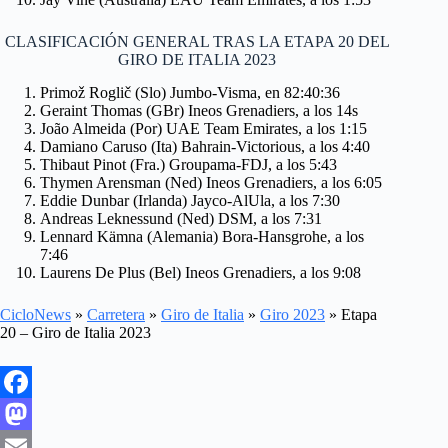
CLASIFICACIÓN GENERAL TRAS LA ETAPA 20 DEL
GIRO DE ITALIA 2023
Primož Roglič (Slo) Jumbo-Visma, en 82:40:36
Geraint Thomas (GBr) Ineos Grenadiers, a los 14s
João Almeida (Por) UAE Team Emirates, a los 1:15
Damiano Caruso (Ita) Bahrain-Victorious, a los 4:40
Thibaut Pinot (Fra.) Groupama-FDJ, a los 5:43
Thymen Arensman (Ned) Ineos Grenadiers, a los 6:05
Eddie Dunbar (Irlanda) Jayco-AlUla, a los 7:30
Andreas Leknessund (Ned) DSM, a los 7:31
Lennard Kämna (Alemania) Bora-Hansgrohe, a los
7:46
Laurens De Plus (Bel) Ineos Grenadiers, a los 9:08
CicloNews
»
Carretera
»
Giro de Italia
»
Giro 2023
»
Etapa
20 – Giro de Italia 2023
F
a
M