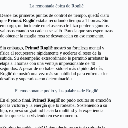
La remontada épica de Roglič
Desde los primeros puntos de control de tiempo, quedó claro
que
Primož Roglič
estaba recortando tiempo a Thomas. Sin
embargo, un incidente en el ascenso le hizo perder segundos
valiosos cuando su cadena se salió. Parecía que sus esperanzas
de obtener la maglia rosa se desvanecían en ese momento.
Sin embargo,
Primož Roglič
mostró su fortaleza mental y
física al recuperarse rápidamente y acelerar el resto de la
subida. Su desempeño extraordinario le permitió arrebatar la
etapa a Thomas con una ventaja impresionante de 40
segundos. A pesar de no haber sido el más rápido del día,
Roglič demostró una vez más su habilidad para enfrentar los
desafíos y superarlos con determinación.
El emocionante podio y las palabras de Roglič
En el podio final,
Primož Roglič
no pudo ocultar su emoción
por la victoria y la energía que lo rodeaba. Sosteniendo a su
hijo, expresó su gratitud hacia la multitud y la experiencia
única que estaba viviendo en ese momento.
«Es algo increíble, ¿eh? Quiero decir, no se trata solo de la