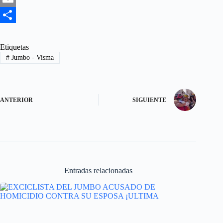
c
a
E
e
s
m
S
b
t
a
h
Etiquetas
#
Jumbo - Visma
o
o
i
a
o
d
l
r
k
o
e
ANTERIOR
SIGUIENTE
n
Entradas relacionadas