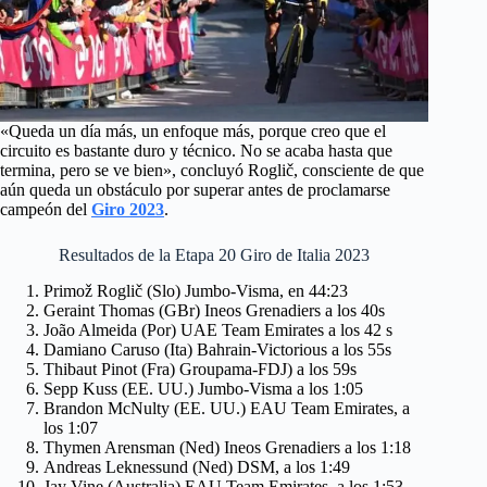
«Queda un día más, un enfoque más, porque creo que el
circuito es bastante duro y técnico. No se acaba hasta que
termina, pero se ve bien», concluyó Roglič, consciente de que
aún queda un obstáculo por superar antes de proclamarse
campeón del
Giro 2023
.
Resultados de la Etapa 20 Giro de Italia 2023
Primož Roglič (Slo) Jumbo-Visma, en 44:23
Geraint Thomas (GBr) Ineos Grenadiers a los 40s
João Almeida (Por) UAE Team Emirates a los 42 s
Damiano Caruso (Ita) Bahrain-Victorious a los 55s
Thibaut Pinot (Fra) Groupama-FDJ) a los 59s
Sepp Kuss (EE. UU.) Jumbo-Visma a los 1:05
Brandon McNulty (EE. UU.) EAU Team Emirates, a
los 1:07
Thymen Arensman (Ned) Ineos Grenadiers a los 1:18
Andreas Leknessund (Ned) DSM, a los 1:49
Jay Vine (Australia) EAU Team Emirates, a los 1:53