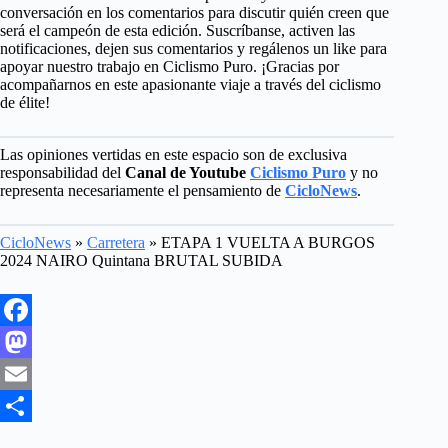
conversación en los comentarios para discutir quién creen que
será el campeón de esta edición. Suscríbanse, activen las
notificaciones, dejen sus comentarios y regálenos un like para
apoyar nuestro trabajo en Ciclismo Puro. ¡Gracias por
acompañarnos en este apasionante viaje a través del ciclismo
de élite!
Las opiniones vertidas en este espacio son de exclusiva
responsabilidad del
Canal de Youtube
Ciclismo Puro
y no
representa necesariamente el pensamiento de
CicloNews
.
CicloNews
»
Carretera
»
ETAPA 1 VUELTA A BURGOS
2024 NAIRO Quintana BRUTAL SUBIDA
F
a
M
c
a
E
e
s
m
S