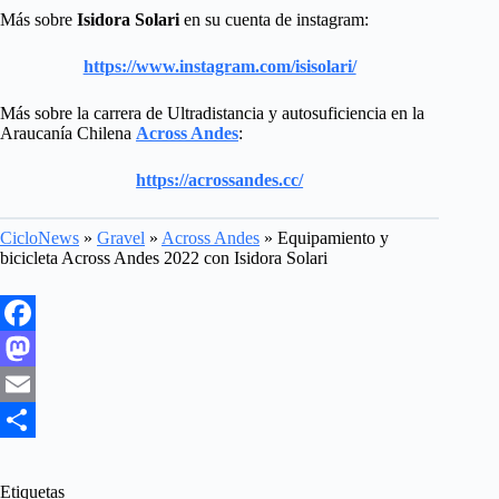
Más sobre
Isidora Solari
en su cuenta de instagram:
https://www.instagram.com/isisolari/
Más sobre la carrera de Ultradistancia y autosuficiencia en la
Araucanía Chilena
Across Andes
:
https://acrossandes.cc/
CicloNews
»
Gravel
»
Across Andes
»
Equipamiento y
bicicleta Across Andes 2022 con Isidora Solari
F
a
M
c
a
E
e
s
m
S
b
t
a
h
Etiquetas