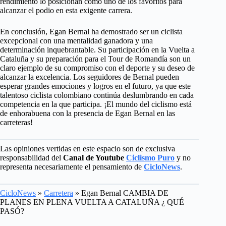
rendimiento lo posicionan como uno de los favoritos para
alcanzar el podio en esta exigente carrera.
En conclusión, Egan Bernal ha demostrado ser un ciclista
excepcional con una mentalidad ganadora y una
determinación inquebrantable. Su participación en la Vuelta a
Cataluña y su preparación para el Tour de Romandía son un
claro ejemplo de su compromiso con el deporte y su deseo de
alcanzar la excelencia. Los seguidores de Bernal pueden
esperar grandes emociones y logros en el futuro, ya que este
talentoso ciclista colombiano continúa deslumbrando en cada
competencia en la que participa. ¡El mundo del ciclismo está
de enhorabuena con la presencia de Egan Bernal en las
carreteras!
Las opiniones vertidas en este espacio son de exclusiva
responsabilidad del
Canal de Youtube
Ciclismo Puro
y no
representa necesariamente el pensamiento de
CicloNews
.
CicloNews
»
Carretera
»
Egan Bernal CAMBIA DE
PLANES EN PLENA VUELTA A CATALUÑA ¿ QUÉ
PASÓ?