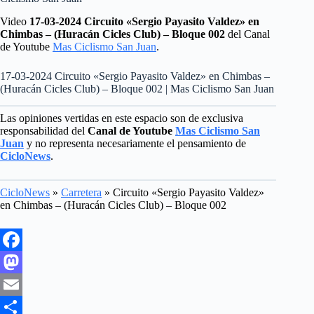
Video
17-03-2024 Circuito «Sergio Payasito Valdez» en
Chimbas – (Huracán Cicles Club) – Bloque 002
del Canal
de Youtube
Mas Ciclismo San Juan
.
17-03-2024 Circuito «Sergio Payasito Valdez» en Chimbas –
(Huracán Cicles Club) – Bloque 002 | Mas Ciclismo San Juan
Las opiniones vertidas en este espacio son de exclusiva
responsabilidad del
Canal de Youtube
Mas Ciclismo San
Juan
y no representa necesariamente el pensamiento de
CicloNews
.
CicloNews
»
Carretera
»
Circuito «Sergio Payasito Valdez»
en Chimbas – (Huracán Cicles Club) – Bloque 002
F
a
M
c
a
E