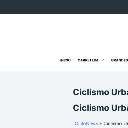
Saltar
al
contenido
INICIO
CARRETERA
GRANDES
Ciclismo Urb
Ciclismo Urb
CicloNews
»
Ciclismo U