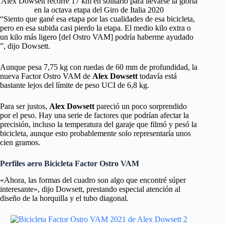
Alex Dowsett recorre 17 km en solitario para llevarse la gloria
en la octava etapa del Giro de Italia 2020
“Siento que gané esa etapa por las cualidades de esa bicicleta,
pero en esa subida casi pierdo la etapa. El medio kilo extra o
un kilo más ligero [del Ostro VAM] podría haberme ayudado
”, dijo Dowsett.
Aunque pesa 7,75 kg con ruedas de 60 mm de profundidad, la
nueva Factor Ostro VAM de
Alex Dowsett
todavía está
bastante lejos del límite de peso UCI de 6,8 kg.
Para ser justos,
Alex Dowsett
pareció un poco sorprendido
por el peso. Hay una serie de factores que podrían afectar la
precisión, incluso la temperatura del garaje que filmó y pesó la
bicicleta, aunque esto probablemente solo representaría unos
cien gramos.
Perfiles aero
Bicicleta Factor Ostro VAM
«Ahora, las formas del cuadro son algo que encontré súper
interesante», dijo Dowsett, prestando especial atención al
diseño de la horquilla y el tubo diagonal.