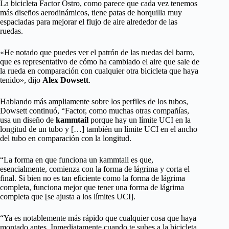
La bicicleta Factor Ostro, como parece que cada vez tenemos
más diseños aerodinámicos, tiene patas de horquilla muy
espaciadas para mejorar el flujo de aire alrededor de las
ruedas.
«He notado que puedes ver el patrón de las ruedas del barro,
que es representativo de cómo ha cambiado el aire que sale de
la rueda en comparación con cualquier otra bicicleta que haya
tenido», dijo
Alex Dowsett
.
Hablando más ampliamente sobre los perfiles de los tubos,
Dowsett continuó, “Factor, como muchas otras compañías,
usa un diseño de
kammtail
porque hay un límite UCI en la
longitud de un tubo y […] también un límite UCI en el ancho
del tubo en comparación con la longitud.
“La forma en que funciona un kammtail es que,
esencialmente, comienza con la forma de lágrima y corta el
final. Si bien no es tan eficiente como la forma de lágrima
completa, funciona mejor que tener una forma de lágrima
completa que [se ajusta a los límites UCI].
“Ya es notablemente más rápido que cualquier cosa que haya
montado antes. Inmediatamente cuando te subes a la bicicleta