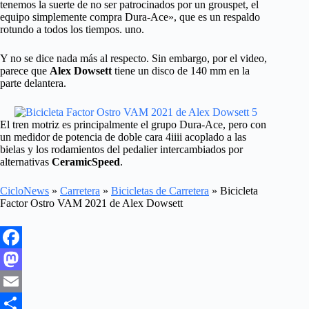
tenemos la suerte de no ser patrocinados por un grouspet, el
equipo simplemente compra Dura-Ace», que es un respaldo
rotundo a todos los tiempos. uno.
Y no se dice nada más al respecto. Sin embargo, por el video,
parece que
Alex Dowsett
tiene un disco de 140 mm en la
parte delantera.
El tren motriz es principalmente el grupo Dura-Ace, pero con
un medidor de potencia de doble cara 4iiii acoplado a las
bielas y los rodamientos del pedalier intercambiados por
alternativas
CeramicSpeed
.
CicloNews
»
Carretera
»
Bicicletas de Carretera
»
Bicicleta
Factor Ostro VAM 2021 de Alex Dowsett
F
a
M
c
a
E