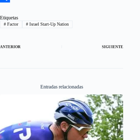
e
s
m
S
b
t
a
h
Etiquetas
#
Factor
#
Israel Start-Up Nation
o
o
i
a
o
d
l
r
k
o
e
ANTERIOR
SIGUIENTE
n
Entradas relacionadas