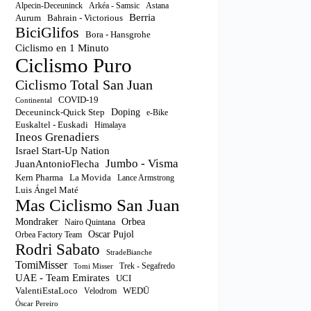
Astana
Alpecin-Deceuninck
Arkéa - Samsic
Berria
Aurum
Bahrain - Victorious
BiciGlifos
Bora - Hansgrohe
Ciclismo en 1 Minuto
Ciclismo Puro
Ciclismo Total San Juan
COVID-19
Continental
Doping
Deceuninck-Quick Step
e-Bike
Euskaltel - Euskadi
Himalaya
Ineos Grenadiers
Israel Start-Up Nation
Jumbo - Visma
JuanAntonioFlecha
Kern Pharma
La Movida
Lance Armstrong
Luis Ángel Maté
Mas Ciclismo San Juan
Orbea
Mondraker
Nairo Quintana
Oscar Pujol
Orbea Factory Team
Rodri Sabato
StradeBianche
TomiMisser
Trek - Segafredo
Tomi Misser
UAE - Team Emirates
UCI
ValentiEstaLoco
WEDŪ
Velodrom
Óscar Pereiro