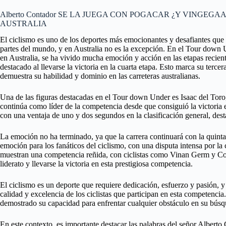
Alberto Contador SE LA JUEGA CON POGACAR ¿Y VINGEGA
AUSTRALIA
El ciclismo es uno de los deportes más emocionantes y desafiantes que e
partes del mundo, y en Australia no es la excepción. En el Tour down 
en Australia, se ha vivido mucha emoción y acción en las etapas reciente
destacado al llevarse la victoria en la cuarta etapa. Esto marca su terce
demuestra su habilidad y dominio en las carreteras australianas.
Una de las figuras destacadas en el Tour down Under es Isaac del Toro
continúa como líder de la competencia desde que consiguió la victoria 
con una ventaja de uno y dos segundos en la clasificación general, dest
La emoción no ha terminado, ya que la carrera continuará con la quint
emoción para los fanáticos del ciclismo, con una disputa intensa por la
muestran una competencia reñida, con ciclistas como Vinan Germ y Corv
liderato y llevarse la victoria en esta prestigiosa competencia.
El ciclismo es un deporte que requiere dedicación, esfuerzo y pasión,
calidad y excelencia de los ciclistas que participan en esta competencia.
demostrado su capacidad para enfrentar cualquier obstáculo en su búsqu
En este contexto, es importante destacar las palabras del señor Albert