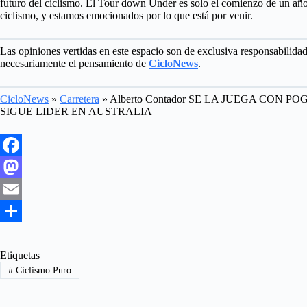
futuro del ciclismo. El Tour down Under es solo el comienzo de un año
ciclismo, y estamos emocionados por lo que está por venir.
Las opiniones vertidas en este espacio son de exclusiva responsabilida
necesariamente el pensamiento de
CicloNews
.
CicloNews
»
Carretera
»
Alberto Contador SE LA JUEGA CON 
SIGUE LIDER EN AUSTRALIA
F
a
M
c
a
E
e
s
m
S
b
t
a
h
Etiquetas
#
Ciclismo Puro
o
o
i
a
o
d
l
r