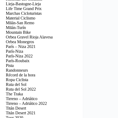
Lieja-Bastogne-Lieja
Life Time Grand Prix
Marchas Cicloturistas
Material Ciclismo
Milán-San Remo
Milán-Turín
Mountain Bike
Orbea Gravel Rioja Alavesa
Orbea Monegros
París – Niza 2021
París-Niza
París-Niza 2022
París-Roubaix
Pista
Randonneurs
Récord de la hora
Ropa Ciclista
Ruta del Sol
Ruta del Sol 2022
The Traka
Tirreno – Adriático
Tirreno – Adriático 2022
Titán Desert
Titán Desert 2021
Tour 2020