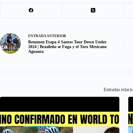
k
o
e
n
ENTRADA
ANTERIOR
Resumen Etapa 4 Santos Tour Down Under
2024 | Brasileño se Fuga y el Toro Mexicano
Aguanta
Entradas relaci