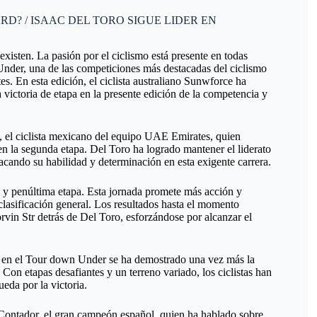
ARD? / ISAAC DEL TORO SIGUE LIDER EN
xisten. La pasión por el ciclismo está presente en todas
Under, una de las competiciones más destacadas del ciclismo
s. En esta edición, el ciclista australiano Sunwforce ha
ra victoria de etapa en la presente edición de la competencia y
, el ciclista mexicano del equipo UAE Emirates, quien
en la segunda etapa. Del Toro ha logrado mantener el liderato
acando su habilidad y determinación en esta exigente carrera.
a y penúltima etapa. Esta jornada promete más acción y
 clasificación general. Los resultados hasta el momento
in Str detrás de Del Toro, esforzándose por alcanzar el
 y en el Tour down Under se ha demostrado una vez más la
 Con etapas desafiantes y un terreno variado, los ciclistas han
eda por la victoria.
o Contador, el gran campeón español, quien ha hablado sobre