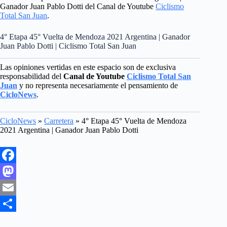
Ganador Juan Pablo Dotti del Canal de Youtube
Ciclismo
Total San Juan
.
4° Etapa 45° Vuelta de Mendoza 2021 Argentina | Ganador
Juan Pablo Dotti | Ciclismo Total San Juan
Las opiniones vertidas en este espacio son de exclusiva
responsabilidad del
Canal de Youtube
Ciclismo Total San
Juan
y no representa necesariamente el pensamiento de
CicloNews
.
CicloNews
»
Carretera
»
4° Etapa 45° Vuelta de Mendoza
2021 Argentina | Ganador Juan Pablo Dotti
F
a
M
c
a
E
e
s
m
S