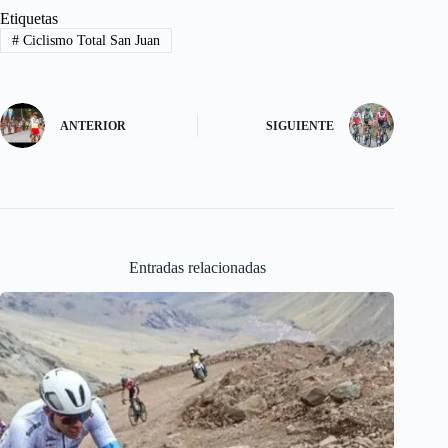
b
t
a
h
Etiquetas
#
Ciclismo Total San Juan
o
o
i
a
o
d
l
r
k
o
e
ANTERIOR
SIGUIENTE
n
Entradas relacionadas