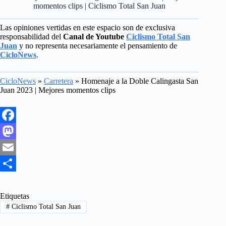
momentos clips | Ciclismo Total San Juan
Las opiniones vertidas en este espacio son de exclusiva
responsabilidad del
Canal de Youtube
Ciclismo Total San
Juan
y no representa necesariamente el pensamiento de
CicloNews
.
CicloNews
»
Carretera
»
Homenaje a la Doble Calingasta San
Juan 2023 | Mejores momentos clips
F
a
M
c
a
E
e
s
m
S
b
t
a
h
Etiquetas
#
Ciclismo Total San Juan
o
o
i
a