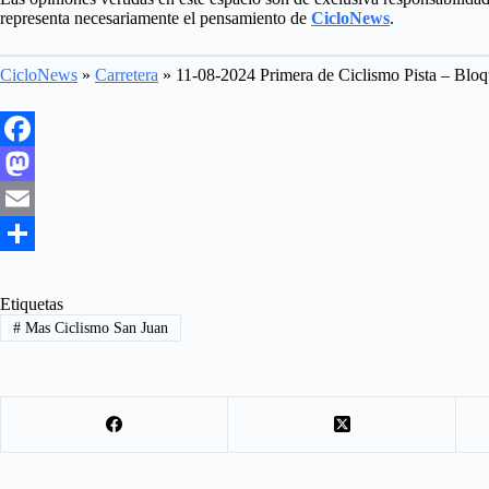
representa necesariamente el pensamiento de
CicloNews
.
CicloNews
»
Carretera
»
11-08-2024 Primera de Ciclismo Pista – Blo
F
a
M
c
a
E
e
s
m
S
b
t
a
h
Etiquetas
#
Mas Ciclismo San Juan
o
o
i
a
o
d
l
r
k
o
e
n