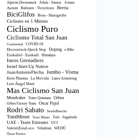
Astana
Alpecin-Deceuninck
Arkéa - Samsic
Berria
Aurum
Bahrain - Victorious
BiciGlifos
Bora - Hansgrohe
Ciclismo en 1 Minuto
Ciclismo Puro
Ciclismo Total San Juan
COVID-19
Continental
Doping
Deceuninck-Quick Step
e-Bike
Euskaltel - Euskadi
Himalaya
Ineos Grenadiers
Israel Start-Up Nation
Jumbo - Visma
JuanAntonioFlecha
Kern Pharma
La Movida
Lance Armstrong
Luis Ángel Maté
Mas Ciclismo San Juan
Orbea
Mondraker
Nairo Quintana
Oscar Pujol
Orbea Factory Team
Rodri Sabato
StradeBianche
TomiMisser
Trek - Segafredo
Tomi Misser
UAE - Team Emirates
UCI
ValentiEstaLoco
WEDŪ
Velodrom
Óscar Pereiro