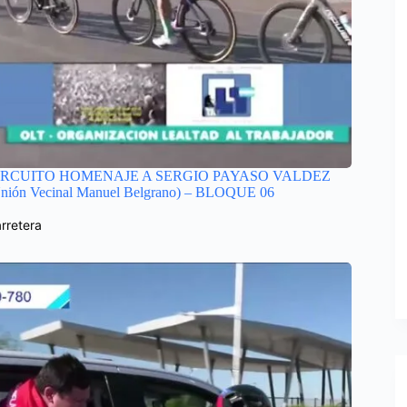
IRCUITO HOMENAJE A SERGIO PAYASO VALDEZ
nión Vecinal Manuel Belgrano) – BLOQUE 06
rretera