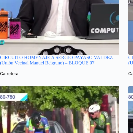
CIRCUITO HOMENAJE A SERGIO PAYASO VALDEZ
C
(Unión Vecinal Manuel Belgrano) – BLOQUE 07
(U
Carretera
Ca