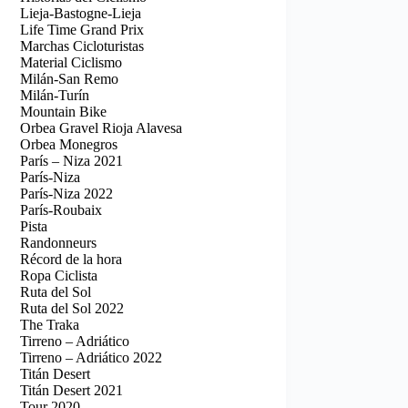
Lieja-Bastogne-Lieja
Life Time Grand Prix
Marchas Cicloturistas
Material Ciclismo
Milán-San Remo
Milán-Turín
Mountain Bike
Orbea Gravel Rioja Alavesa
Orbea Monegros
París – Niza 2021
París-Niza
París-Niza 2022
París-Roubaix
Pista
Randonneurs
Récord de la hora
Ropa Ciclista
Ruta del Sol
Ruta del Sol 2022
The Traka
Tirreno – Adriático
Tirreno – Adriático 2022
Titán Desert
Titán Desert 2021
Tour 2020