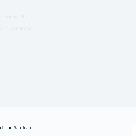
a – Bloque 001
24
CARRETERA
iclismo San Juan