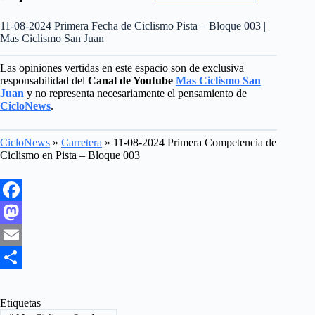
11-08-2024 Primera Fecha de Ciclismo Pista – Bloque 003 |
Mas Ciclismo San Juan
Las opiniones vertidas en este espacio son de exclusiva
responsabilidad del
Canal de Youtube
Mas Ciclismo San
Juan
y no representa necesariamente el pensamiento de
CicloNews
.
CicloNews
»
Carretera
»
11-08-2024 Primera Competencia de
Ciclismo en Pista – Bloque 003
F
a
M
c
a
E
e
s
m
S
b
t
a
h
Etiquetas