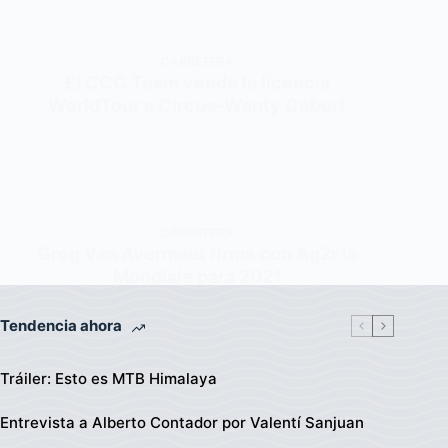
CARRETERA
El CCC Team vende la licencia
WorldTour a Circus-Wanty Gobert
CARRETERA
Greg Van Avermaet firma con Ag2r la
Mondiale para 2021
Tendencia ahora
Tráiler: Esto es MTB Himalaya
Entrevista a Alberto Contador por Valentí Sanjuan