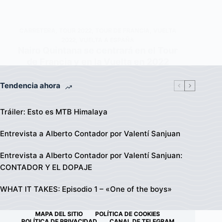
CARRETERA
,
TOUR 2022
,
TOUR DE FRANCIA
,
VUELTA
2022
,
VUELTA A ESPAÑA
Nairo Quintana se centrará en el Tour
de Francia y en la Vuelta en 2022
Tendencia ahora
Tráiler: Esto es MTB Himalaya
Entrevista a Alberto Contador por Valentí Sanjuan
Entrevista a Alberto Contador por Valentí Sanjuan:
CONTADOR Y EL DOPAJE
WHAT IT TAKES: Episodio 1 – «One of the boys»
MAPA DEL SITIO
POLÍTICA DE COOKIES
POLÍTICA DE PRIVACIDAD
CANAL DE TELEGRAM