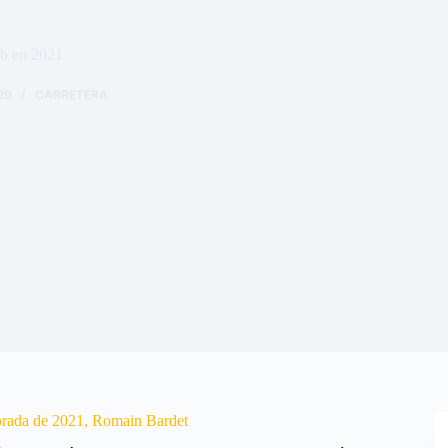
b en 2021
20
CARRETERA
porada de 2021, Romain Bardet