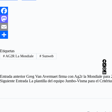
F
a
M
c
a
E
e
s
m
S
b
t
a
h
Etiquetas
#
AG2R La Mondiale
#
Sunweb
o
o
i
a
o
d
l
r
k
o
e
Entrada
anterior
Greg Van Avermaet firma con Ag2r la Mondiale para
Siguiente
Entrada
La plantilla del equipo Jumbo-Visma para el Critér
n