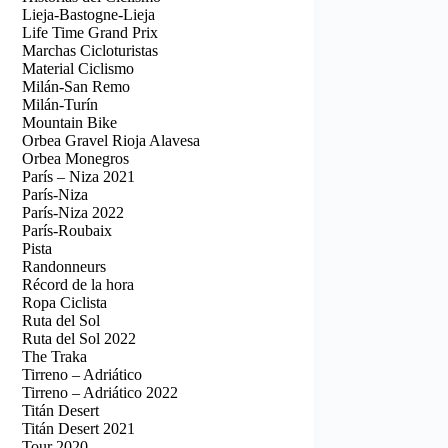
Lieja-Bastogne-Lieja
Life Time Grand Prix
Marchas Cicloturistas
Material Ciclismo
Milán-San Remo
Milán-Turín
Mountain Bike
Orbea Gravel Rioja Alavesa
Orbea Monegros
París – Niza 2021
París-Niza
París-Niza 2022
París-Roubaix
Pista
Randonneurs
Récord de la hora
Ropa Ciclista
Ruta del Sol
Ruta del Sol 2022
The Traka
Tirreno – Adriático
Tirreno – Adriático 2022
Titán Desert
Titán Desert 2021
Tour 2020