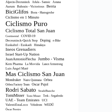
Astana
Alpecin-Deceuninck
Arkéa - Samsic
Berria
Aurum
Bahrain - Victorious
BiciGlifos
Bora - Hansgrohe
Ciclismo en 1 Minuto
Ciclismo Puro
Ciclismo Total San Juan
COVID-19
Continental
Doping
Deceuninck-Quick Step
e-Bike
Euskaltel - Euskadi
Himalaya
Ineos Grenadiers
Israel Start-Up Nation
Jumbo - Visma
JuanAntonioFlecha
Kern Pharma
La Movida
Lance Armstrong
Luis Ángel Maté
Mas Ciclismo San Juan
Orbea
Mondraker
Nairo Quintana
Oscar Pujol
Orbea Factory Team
Rodri Sabato
StradeBianche
TomiMisser
Trek - Segafredo
Tomi Misser
UAE - Team Emirates
UCI
ValentiEstaLoco
WEDŪ
Velodrom
Óscar Pereiro