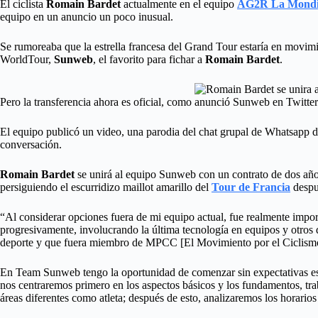
El ciclista
Romain Bardet
actualmente en el equipo
AG2R La Mondi
equipo en un anuncio un poco inusual.
Se rumoreaba que la estrella francesa del Grand Tour estaría en movimi
WorldTour,
Sunweb
, el favorito para fichar a
Romain Bardet
.
Pero la transferencia ahora es oficial, como anunció Sunweb en Twitter
El equipo publicó un video, una parodia del chat grupal de Whatsapp de
conversación.
Romain Bardet
se unirá al equipo Sunweb con un contrato de dos añ
persiguiendo el escurridizo maillot amarillo del
Tour de Francia
despu
“Al considerar opciones fuera de mi equipo actual, fue realmente impor
progresivamente, involucrando la última tecnología en equipos y otros
deporte y que fuera miembro de MPCC [El Movimiento por el Ciclismo
En Team Sunweb tengo la oportunidad de comenzar sin expectativas espe
nos centraremos primero en los aspectos básicos y los fundamentos, tra
áreas diferentes como atleta; después de esto, analizaremos los horarios 