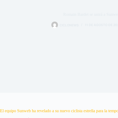
Romain Bardet se unirá a Sunwe
CICLONEWS
11 DE AGOSTO DE 20
El equipo Sunweb ha revelado a su nuevo ciclista estrella para la tem