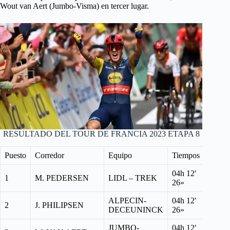
Wout van Aert (Jumbo-Visma) en tercer lugar.
RESULTADO DEL TOUR DE FRANCIA 2023 ETAPA 8
Puesto
Corredor
Equipo
Tiempos
04h 12′
1
M. PEDERSEN
LIDL – TREK
26»
ALPECIN-
04h 12′
2
J. PHILIPSEN
DECEUNINCK
26»
JUMBO-
04h 12′