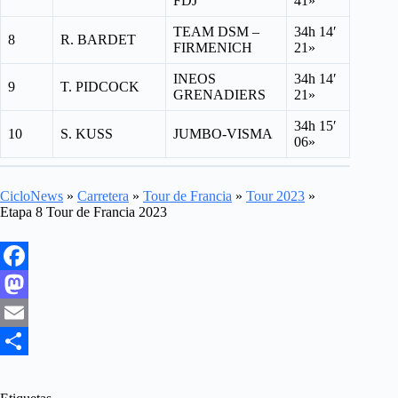
FDJ
41»
TEAM DSM –
34h 14′
8
R. BARDET
FIRMENICH
21»
INEOS
34h 14′
9
T. PIDCOCK
GRENADIERS
21»
34h 15′
10
S. KUSS
JUMBO-VISMA
06»
CicloNews
»
Carretera
»
Tour de Francia
»
Tour 2023
»
Etapa 8 Tour de Francia 2023
F
a
M
c
a
E
e
s
m
S
b
t
a
h