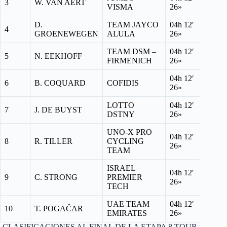
3
W. VAN AERT
VISMA
26»
D.
TEAM JAYCO
04h 12′
4
GROENEWEGEN
ALULA
26»
TEAM DSM –
04h 12′
5
N. EEKHOFF
FIRMENICH
26»
04h 12′
6
B. COQUARD
COFIDIS
26»
LOTTO
04h 12′
7
J. DE BUYST
DSTNY
26»
UNO-X PRO
04h 12′
8
R. TILLER
CYCLING
26»
TEAM
ISRAEL –
04h 12′
9
C. STRONG
PREMIER
26»
TECH
UAE TEAM
04h 12′
10
T. POGAČAR
EMIRATES
26»
CLASIFICACIONES AL FINAL DE LA ETAPA 8 TOUR