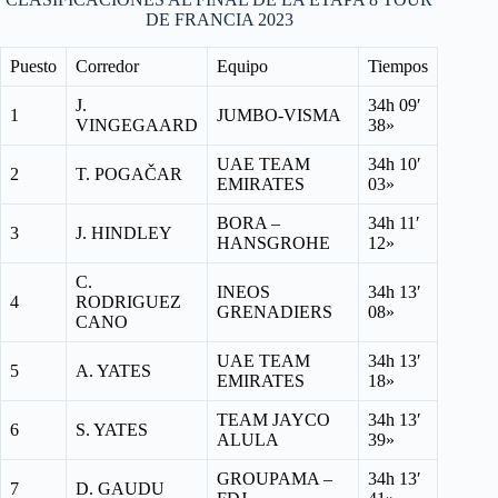
DE FRANCIA 2023
Puesto
Corredor
Equipo
Tiempos
J.
34h 09′
1
JUMBO-VISMA
VINGEGAARD
38»
UAE TEAM
34h 10′
2
T. POGAČAR
EMIRATES
03»
BORA –
34h 11′
3
J. HINDLEY
HANSGROHE
12»
C.
INEOS
34h 13′
4
RODRIGUEZ
GRENADIERS
08»
CANO
UAE TEAM
34h 13′
5
A. YATES
EMIRATES
18»
TEAM JAYCO
34h 13′
6
S. YATES
ALULA
39»
GROUPAMA –
34h 13′
7
D. GAUDU