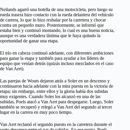
Neilands agarró una botella de una motocicleta, pero luego su
rueda trasera hizo contacto con la rueda delantera del vehículo
de carrera, lo que lo hizo resbalar por la carretera y chocar
contra un pequeño muro. Posteriormente, se informó que
estaba bien y continuó montando, lo cual es una buena noticia,
aunque es una verdadera lástima que le haya quitado la
oportunidad de ganar una etapa.
El trío en cabeza continuó adelante, con diferentes ambiciones
para ganar la etapa y también para ayudar a los líderes de
equipo que venían detrás (quizás incluso mezclados en el caso
de Van Aert).
Las parejas de Wouts dejaron atrás a Soler en un descenso y
continuaron hacia adelante con la mira puesta en la victoria de
etapa; sin embargo, entre ellos y la gloria había dos subidas
muy exigentes. Cuando Soler los alcanzó en una de las
subidas, Poels atacó a Van Aert para despegarse. Luego, Soler
también se recuperó y relegó a Van Aert del segundo al tercer
lugar en la carrera en muy poco tiempo.
Van Aert reclamó el segundo puesto en la carretera durante el
corto descenso entre el par de subidas. En ese punto, Poels