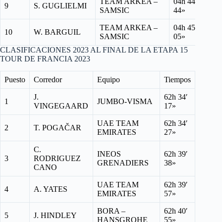
TEAM ARKEA –
04h 44′
9
S. GUGLIELMI
SAMSIC
44»
TEAM ARKEA –
04h 45′
10
W. BARGUIL
SAMSIC
05»
CLASIFICACIONES 2023 AL FINAL DE LA ETAPA 15
TOUR DE FRANCIA 2023
Puesto
Corredor
Equipo
Tiempos
J.
62h 34′
1
JUMBO-VISMA
VINGEGAARD
17»
UAE TEAM
62h 34′
2
T. POGAČAR
EMIRATES
27»
C.
INEOS
62h 39′
3
RODRIGUEZ
GRENADIERS
38»
CANO
UAE TEAM
62h 39′
4
A. YATES
EMIRATES
57»
BORA –
62h 40′
5
J. HINDLEY
HANSGROHE
55»