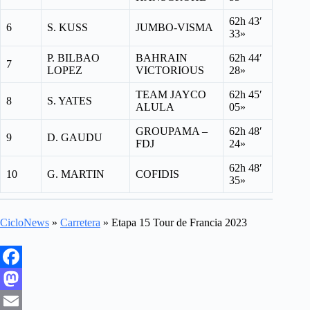
62h 43′
6
S. KUSS
JUMBO-VISMA
33»
P. BILBAO
BAHRAIN
62h 44′
7
LOPEZ
VICTORIOUS
28»
TEAM JAYCO
62h 45′
8
S. YATES
ALULA
05»
GROUPAMA –
62h 48′
9
D. GAUDU
FDJ
24»
62h 48′
10
G. MARTIN
COFIDIS
35»
CicloNews
»
Carretera
»
Etapa 15 Tour de Francia 2023
F
a
M