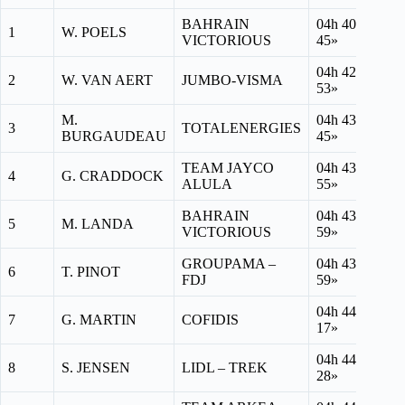
BAHRAIN
04h 40′
1
W. POELS
VICTORIOUS
45»
04h 42′
2
W. VAN AERT
JUMBO-VISMA
53»
M.
04h 43′
3
TOTALENERGIES
BURGAUDEAU
45»
TEAM JAYCO
04h 43′
4
G. CRADDOCK
ALULA
55»
BAHRAIN
04h 43′
5
M. LANDA
VICTORIOUS
59»
GROUPAMA –
04h 43′
6
T. PINOT
FDJ
59»
04h 44′
7
G. MARTIN
COFIDIS
17»
04h 44′
8
S. JENSEN
LIDL – TREK
28»