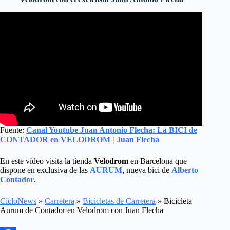
Fuente:
Canal Youtube Juan Antonio Flecha: La BICI de
CONTADOR en VELODROM | Juan Flecha
En este vídeo visita la tienda
Velodrom
en Barcelona que
dispone en exclusiva de las
AURUM
, nueva bici de
Alberto
Contador
.
CicloNews
»
Carretera
»
Bicicletas de Carretera
»
Bicicleta
Aurum de Contador en Velodrom con Juan Flecha