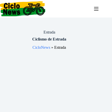
Pular
para
o
conteúdo
Estrada
Ciclismo de Estrada
CicloNews
»
Estrada