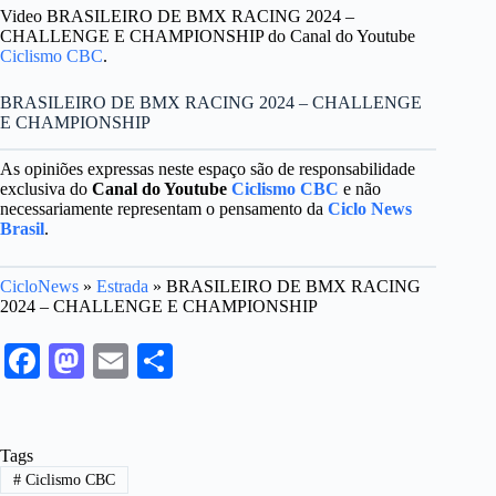
Video BRASILEIRO DE BMX RACING 2024 –
CHALLENGE E CHAMPIONSHIP do Canal do Youtube
Ciclismo CBC
.
BRASILEIRO DE BMX RACING 2024 – CHALLENGE
E CHAMPIONSHIP
As opiniões expressas neste espaço são de responsabilidade
exclusiva do
Canal do Youtube
Ciclismo CBC
e não
necessariamente representam o pensamento da
Ciclo News
Brasil
.
CicloNews
»
Estrada
»
BRASILEIRO DE BMX RACING
2024 – CHALLENGE E CHAMPIONSHIP
Fa
M
E
S
ce
as
m
ha
bo
to
ail
re
Tags
ok
do
#
Ciclismo CBC